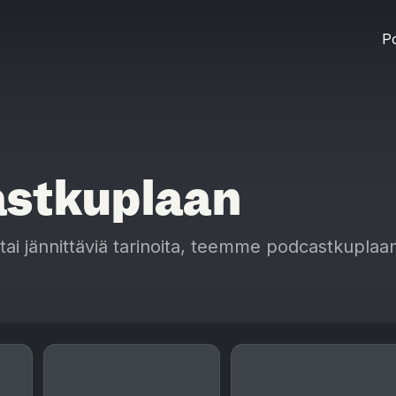
Po
stkuplaan
a tai jännittäviä tarinoita, teemme podcastkupl