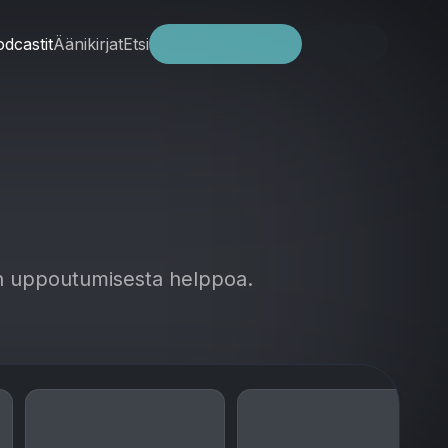
dcastit
Äänikirjat
Etsi
Kokeile ilmaiseksi
Kirjaudu
aan uppoutumisesta helppoa.