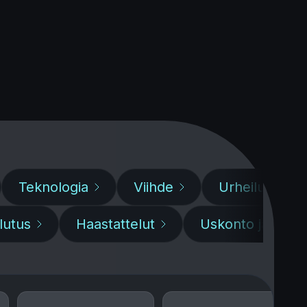
Teknologia
Viihde
Urheilu
lutus
Haastattelut
Uskonto ja henge