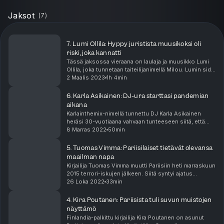
Jaksot
(
7
)
7. Lumi Ollila: Hyppy juristista muusikoksi oli
riski, joka kannatti
Tässä jaksossa vieraana on laulaja ja muusikko Lumi
Ollila, joka tunnetaan taiteilijanimellä Milou. Lumin side
Ranskaan on vahva ja se kuuluu myös hänen
2 Maalis 2023
1h 4min
musiikissaan. Lumi imi ranskan kielen ja kult...
6. Karla Asikainen: DJ-ura starttasi pandemian
aikana
Karlainthemix-nimellä tunnettu DJ Karla Asikainen
heräsi 30-vuotiaana vahvaan tunteeseen siitä, että
hänen on muutettava Pariisiin. Helsinki jäi pian taakse
8 Marras 2022
50min
ja tanssin ja musiikin parissa koko ikänsä ...
5. Tuomas Vimma: Pariisilaiset tietävät olevansa
maailman napa
Kirjailija Tuomas Vimma muutti Pariisiin heti marraskuun
2015 terrori-iskujen jälkeen. Siitä syntyi ajatus
kirjoittaa kaupunkiin sijoittuva jännitysromaani Vasen
26 Loka 2022
33min
ranta. Tuomaksen historia Ranskan kans...
4. Kira Poutanen: Pariisista tuli suvun muistojen
näyttämö
Finlandia-palkittu kirjailija Kira Poutanen on asunut