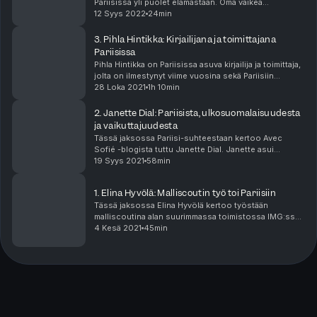
Pariisissa yli puolet elämästään. Oma vaikea
synnytyskokemus sai Kiran tutkimaan sukunsa kipeitä
12 Syys 2022
24min
muistoja. Niistä syntyi uusin romaani Surun kartt...
3. Pihla Hintikka: Kirjailijana ja toimittajana
Pariisissa
Pihla Hintikka on Pariisissa asuva kirjailija ja toimittaja,
jolta on ilmestynyt viime vuosina sekä Pariisiin
sijoittuva esikoisromaani Hetken Pariisi on meidän
28 Loka 2021
1h 10min
että kolme feministiseen vanhemmuuteen ...
2. Janette Dial: Pariisista, ulkosuomalaisuudesta
ja vaikuttajuudesta
Tässä jaksossa Pariisi-suhteestaan kertoo Avec
Sofié -blogista tuttu Janette Dial. Janette asui
kaupungissa muutaman vuoden ennen muuttoaan
19 Syys 2021
58min
nykyiseen asuinpaikkaansa Amsterdamiin. Vaikka
elämä Pariisi...
1. Elina Hyvölä: Malliscoutin työ toi Pariisiin
Tässä jaksossa Elina Hyvölä kertoo työstään
malliscoutina alan suurimmassa toimistossa IMG:ssä.
Työ toi hänet sattumalta Pariisiin vuonna 2018. Elina
4 Kesä 2021
45min
matkusteli ympäri maailmaa bongaten lupaavia kykyj...