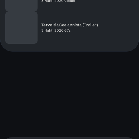
3 Huhti 2020
29min
Terveisiä Seelannista (Trailer)
3 Huhti 2020
57s