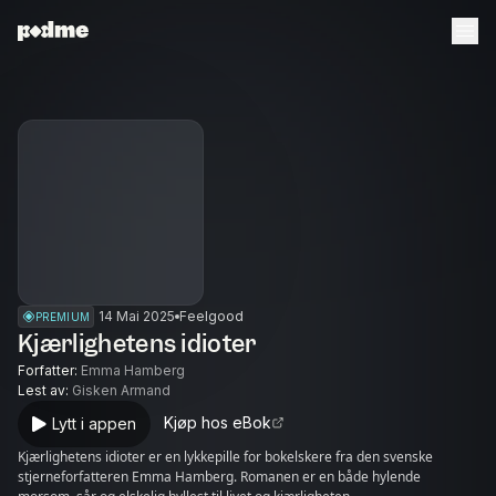
14 Mai 2025
Feelgood
PREMIUM
Kjærlighetens idioter
Forfatter
:
Emma Hamberg
Lest av
:
Gisken Armand
Kjøp hos eBok
Lytt i appen
Kjærlighetens idioter er en lykkepille for bokelskere fra den svenske
stjerneforfatteren Emma Hamberg. Romanen er en både hylende