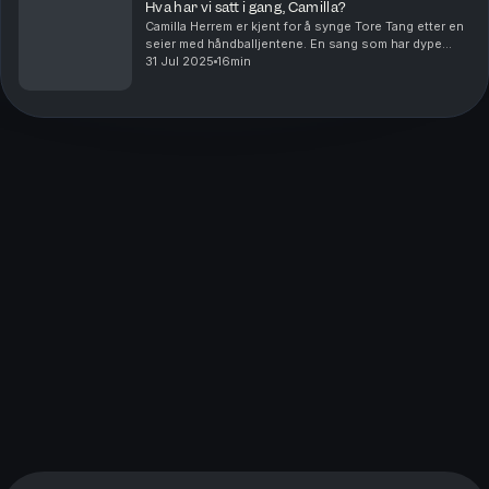
Hva har vi satt i gang, Camilla?
Camilla Herrem er kjent for å synge Tore Tang etter en
seier med håndballjentene. En sang som har dype
historiske røtter. Da Herrem sluttet på landslaget,
31 Jul 2025
16min
rapporterte flere medier at hun hadde sunget ...