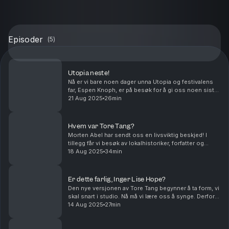
Episoder
(
5
)
Utopia neste!
Nå er vi bare noen dager unna Utopia og festivalens
far, Espen Knoph, er på besøk for å gi oss noen siste
råd.
21 Aug 2025
26min
Hvem var Tore Tang?
Morten Abel har sendt oss en livsviktig beskjed! I
tillegg får vi besøk av lokalhistoriker, forfatter og
tidligere redaktør Sven Egil Omdal, som hjelper oss
18 Aug 2025
34min
med å forstå hvem Tore Tang kan ha vært.
Er dette farlig, Inger Lise Hope?
Den nye versjonen av Tore Tang begynner å ta form, vi
skal snart i studio. Nå må vi lære oss å synge. Derfor
er selveste Inger Lise Hope, Rogalands gullstrupe, på
14 Aug 2025
27min
besøk. Ikke bare skal Hope være med p...