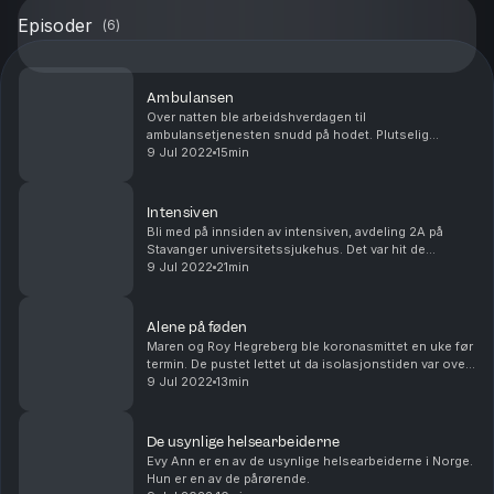
Episoder
(
6
)
Ambulansen
Over natten ble arbeidshverdagen til
ambulansetjenesten snudd på hodet. Plutselig
handlet ethvert oppdrag om å tenke smittevern, bruke
9 Jul 2022
15min
smittefrakker og vaske ned ambulansen mellom hver
tur. Det ble en...
Intensiven
Bli med på innsiden av intensiven, avdeling 2A på
Stavanger universitetssjukehus. Det var hit de
sykeste av de syke kom inn. Kapasiteten her og på
9 Jul 2022
21min
intensivavdelingene ved andre norske sykehus styrte
i...
Alene på føden
Maren og Roy Hegreberg ble koronasmittet en uke før
termin. De pustet lettet ut da isolasjonstiden var over
før fødselen. Men lettelsen ble kortvarig.
9 Jul 2022
13min
De usynlige helsearbeiderne
Evy Ann er en av de usynlige helsearbeiderne i Norge.
Hun er en av de pårørende.