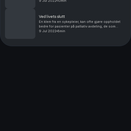
9 Jul 2022
10min
Ved livets slutt
En klem fra en sykepleier, kan ofte gjøre oppholdet
bedre for pasienter på palliativ avdeling, de som
nærmer seg livets slutt. Det ble vanskelig da
9 Jul 2022
8min
pandemien traff oss. Hanne Voster er en av sykeplei...