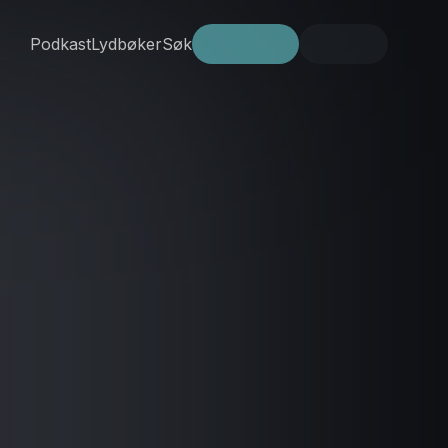
Podkast
Lydbøker
Søk
Prøv gratis
Logg inn