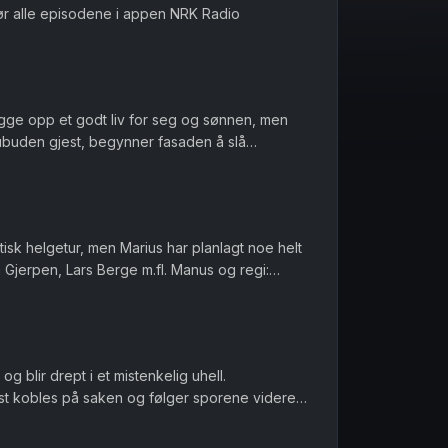
r alle episodene i appen NRK Radio
bygge opp et godt liv for seg og sønnen, men
ubuden gjest, begynner fasaden å slå
pen NRK Radio
isk helgetur, men Marius har planlagt noe helt
 Losnegård og Jens M...
g blir drept i et mistenkelig uhell.
ist kobles på saken og følger sporene videre
 Droner overvåker den endelø...