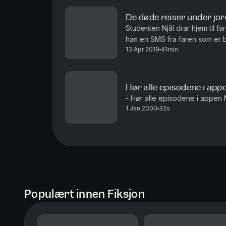
De døde reiser under jo
Studenten Njål drar hjem til f
han en SMS fra faren som er b
13 Apr 2019
41min
han kontakte politiet? Hør epi
Hør alle episodene i ap
- Hør alle episodene i appen
1 Jan 2000
32s
Populært innen Fiksjon