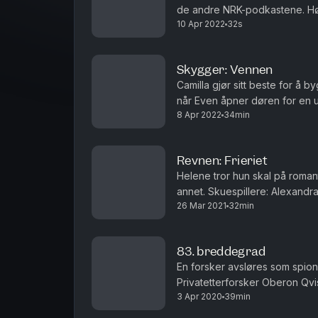
de andre NRK-podkastene. Hø
10 Apr 2022
32s
Skygger: Vennen
Camilla gjør sitt beste for å 
når Even åpner døren for en 
8 Apr 2022
34min
sprekker. Hør episoden i ap
Revnen: Frieriet
Helene tror hun skal på romant
annet. Skuespillere: Alexandra Gjerpen, Lars Berge m.fl. Manus og regi:
26 Mar 2021
32min
Robert Næss Lyddesign: Viljar
83. breddegrad
En forsker avsløres som spion o
Privatetterforsker Oberon Qv
3 Apr 2020
39min
til et forskningsskip i Arktis.