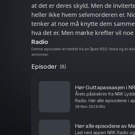
at det er deres skyld. Men de inviter
heller ikke hvem selvmorderen er. Nic
tenker at noe må knytte dem sammen
hva det er. Men mørke krefter vil noe
Radio
Denne episoden er hentet fra en åpen RSS-feed og er ikk
annonser.
Episoder
(
8
)
Hør Guttapassasjen i N
Årets påskekrim fra NRK Lydd
Radio. Hør alle episodene i 
28 Nov 2023
35s
Hør alle episodene av Mø
Last ned appen NRK Radio og 