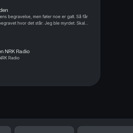
rden
arens begravelse, men føler noe er galt. Så får
egravet hvor det står: Jeg ble myrdet. Skal
soden i appen NRK R...
pen NRK Radio
 NRK Radio