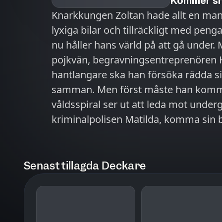
Kommer sn
Knarkkungen Zoltan hade allt en m
lyxiga bilar och tillräckligt med peng
nu håller hans värld på att gå under. Med hjälp av dottern Almiras
pojkvän, begravningsentreprenören H
hantlangare ska han försöka rädda si
samman. Men först måste han komma ut fr
våldsspiral ser ut att leda mot under
kriminalpolisen Matilda, komma sin b
måste Hugo göra ett val – Zoltan och 
Almira. "Balkanblod" är den fristående uppföljaren till "Knarkbyrån",
första delen i Viktor Lleshis fartfylld
Senast tillagda Deckare
familjen Carléns kaosresa in i den kri
familjeband, vänskap och rikedomar – 
snabba pengar. Viktor Lleshi är begravningsentreprenören som blev polis.