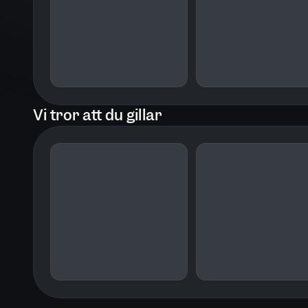
Redan som femtonåring började Vikt
och har genom åren blivit mer bekan
dag är han polis och arbetar som grup
Vi tror att du gillar