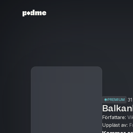
31
PREMIUM
Balkan
Författare
:
Vi
Uppläst av
:
F