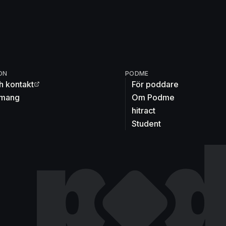
ON
PODME
h kontakt
För poddare
mang
Om Podme
hitract
Student