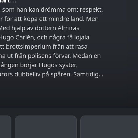
art...
an som han kan drömma om: respekt,
ar för att köpa ett mindre land. Men
ugo Carlén, och några få lojala
tt brottsimperium från att rasa
ån polisens förvar. Medan en
gången börjar Hugos syster,
rors dubbelliv på spåren. Samtidigt
hans pengar eller kärleken till
a Breaking Bad-historia. Serien följer
minella världen där allt –
sätts på spel i jakten på kärlek och