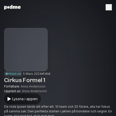
5 Mars 2024
Fritid
PREMIUM
Cirkus Formel 1
Författare
:
Anna Andersson
Uppläst av
:
Anna Andersson
Lyssna i appen
De röda ljusen tänds ett efter ett. 10 team och 20 förare, alla har fokus
på samma sak: Den perfekta starten i jakten på tiondelar och segrar. En
kamp, hjul mot hjul, man mot man.