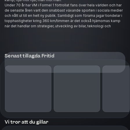
Under 70 år har VM i Formel 1 förtrollat fans över hela världen och har
de senaste åren varit den snabbast växande sporten i sociala medier
och nått ut till en helt ny publik. Samtidigt som förarna jagar tiondelar i
topphastigheter kring 360 km/timmen är det också hjärnornas kamp
när det handlar om strategier, utveckling av bilar, teknologi och
innovationer.
I Cirkus Formel 1 får vi inte bara möta världsmästare, utan får en inblick i
en värld som kantas av exklusivitet, skandaler, stallkrig och maktkamp.
Vi får även ta del av filosofin bakom världens mest kända racerbanor
och vad som gör en bil snabbare än en annan.
Senast tillagda Fritid
Det är historia, nutid och framtid. Allt på en gång.
Vi tror att du gillar