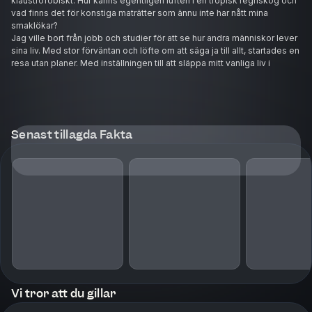
klaustrofobiskt. Hur känns egentligen luften i en tropisk regnskog och
vad finns det för konstiga maträtter som ännu inte har nått mina
smaklökar?
Jag ville bort från jobb och studier för att se hur andra människor lever
sina liv. Med stor förväntan och löfte om att säga ja till allt, startades en
resa utan planer. Med inställningen till att släppa mitt vanliga liv i
Sverige påbörjades ett äventyr för att testa på olika livsstilar.
Genom nio länder och tre världsdelar får du följa med i bra och
konstiga stunder i allt vackert och fult som världen har att erbjuda. Från
solvarma stränder i Costa Rica, yoga på Hawaii, isolering på
Maldiverna och magsjuka i Nepal. Allt med en grundläggande tanke
Senast tillagda Fakta
om att vara öppen och se hur andra människor lever sina liv.
För vad är egentligen den perfekta livsstilen? Dessutom är allting ett
hundra procent sant.
Vi tror att du gillar