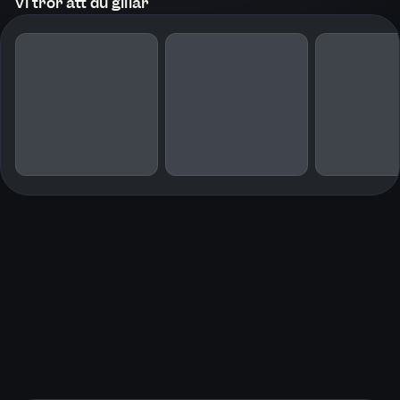
Vi tror att du gillar
och normalisering. ”Rosenberg kartlägger dagens politiska
polarisering, en kluvenhet som funnits från början. Han gör en omutlig,
komplex, klar och gastkramande analys.” Ur Augustprisjuryns
motivering
För källhänvisningar hänvisar vi till bokens textutgåva.