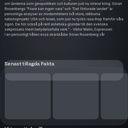
om länderna som geopolitiken och kulturen just nu roterar kring. Göran
Rosenbergs ”Friare kan ingen vara” och ”Det förlorade landet” är
personliga analyser av modernitetens två stora, idéburna
nationsprojekt: USA och Israel, som just nu tycks rasa ihop framför våra
ögon. De hör också på rent estetiska grunder till den svenska
sakprosans mest betydelsefulla verk." - Viktor Malm, Expressen
I en personligt hållen essä skärskådar Göran Rosenberg vår
civilisations största och mest genomgripande utopi: Det förlovade
landet, Messiasriket, Sion, Israel. Det förlorade landet är på en gång en
spännande idéhistorisk odyssé och en politisk självbiografi. Boken
Augustprisnominerades 1996. Till denna utgåva har Göran Rosenberg
även skrivit ett nytt förord. "Det förlorade landet" tar vid där "Ett kort
Senast tillagda Fakta
uppehåll på vägen från Auschwitz" slutar. Bokens titel ger en
fingervisning om var författarens egen resa så småningom slutar.
Startar gör den i många och skilda utgångspunkter: I en trettonårig
pojkes 'uppstigning' till och fostran i det tidiga sextiotalets Israel, 'vår
tids Sparta'. I de tusenåriga bibliska och messianska drömmar som närt
såväl judendomen som kristendomen. I den emanciperade
judendomens, upplysningens, socialismens och nationalismens
ideologiska häxkittel. I Förintelsens apokalyptiska skugga. I
pionjärsionismens radikala teorier, glödande ansikten och dåliga
samveten. I Palestinakonfliktens krig, fördrivningar och erövringar. I
68-vänsterns och palestinarörelsens upproriska och konspiratoriska
miljöer. I den laddade skärningspunkten mellan det israeliska
nittiotalets nymessianska aggressivitet och dess längtan efter fred