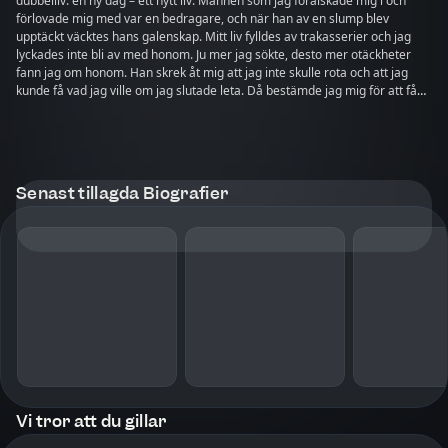
dubbelliv: en ny dag – ett nytt liv. Mannen som jag förälskade mig i och
förlovade mig med var en bedragare, och när han av en slump blev
upptäckt väcktes hans galenskap. Mitt liv fylldes av trakasserier och jag
lyckades inte bli av med honom. Ju mer jag sökte, desto mer otäckheter
fann jag om honom. Han skrek åt mig att jag inte skulle rota och att jag
kunde få vad jag ville om jag slutade leta. Då bestämde jag mig för att få
fram hela sanningen, men fick en chock när det blev klart för mig vem han
var. Jag sprang för mitt liv.
Senast tillagda Biografier
Vi tror att du gillar