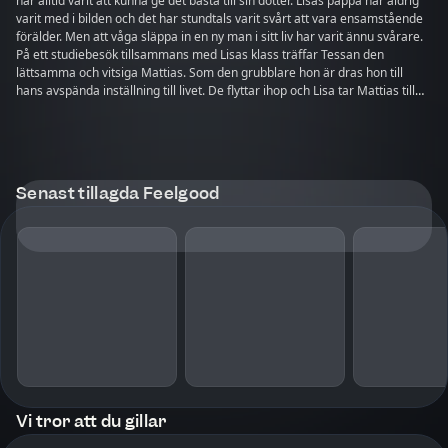
har alltid varit att kunna ge det bästa till sin dotter. Lisas pappa har aldrig
varit med i bilden och det har stundtals varit svårt att vara ensamstående
förälder. Men att våga släppa in en ny man i sitt liv har varit ännu svårare.
På ett studiebesök tillsammans med Lisas klass träffar Tessan den
lättsamma och vitsiga Mattias. Som den grubblare hon är dras hon till
hans avspända inställning till livet. De flyttar ihop och Lisa tar Mattias till
sig som den pappa hon aldrig haft. En kväll mitt i flyttröran friar Mattias. En
iskall februaridag tar Mattias med Tessan och Lisa ut till skärgården för att
hälsa på hans vänner på Strömmingsö. Innan dagen är slut har det
bestämts att bröllopet ska hållas på ön hos Maria, John och Dennis. Men
tvivlen fattar tag i Tessan. Har allting kanske gått lite för fort? Är Mattias
Senast tillagda Feelgood
verkligen den rätte för henne och Lisa? Och när Lisas pappa Rafael dyker
upp sätts allt på ända …
Vi tror att du gillar