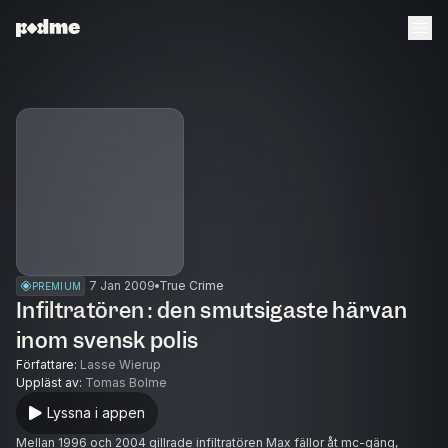
7 Jan 2009
True Crime
PREMIUM
Infiltratören : den smutsigaste härvan
inom svensk polis
Författare
:
Lasse Wierup
Uppläst av
:
Tomas Bolme
Lyssna i appen
Mellan 1996 och 2004 gillrade infiltratören Max fällor åt mc-gäng,