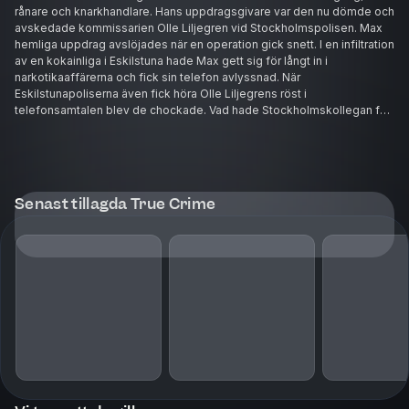
rånare och knarkhandlare. Hans uppdragsgivare var den nu dömde och
avskedade kommissarien Olle Liljegren vid Stockholmspolisen. Max
hemliga uppdrag avslöjades när en operation gick snett. I en infiltration
av en kokainliga i Eskilstuna hade Max gett sig för långt in i
narkotikaaffärerna och fick sin telefon avlyssnad. När
Eskilstunapoliserna även fick höra Olle Liljegrens röst i
telefonsamtalen blev de chockade. Vad hade Stockholmskollegan för
intressen i narkotikahanteringen? undrade de och informerade
åklagarmyndigheten. Där beslutades att Max och Olle Liljegren skulle
gripas. Under den fortsatta polisutredningen och i de följande
rättegångarna kom fler och fler uppgifter fram om Stockholmspolisens
okonventionella arbetsmetoder. Allt talar för att Olle Liljegren, med
Senast tillagda True Crime
hjälp av Max, ägnat sig åt olaglig brottsprovokation. Men eftersom
domstolen anser att arbetet varit sanktionerat uppifrån frias Liljegren
till slut på nästan alla punkter. Max tvingas däremot avtjäna tre års
fängelse. Trots rättegångarna har flera viktiga frågor ännu inte fått
något svar. Hur mycket kände exempelvis polischefer som Leif
Jennekvist, Gunno Gunnmo och Carin Götblad till? Hur kunde en ung,
överambitiös polisman få så fritt spelrum? Varför har ingen av dem
som dömdes i de regelvidriga operationerna fått chans till ny
rättegång? Och vad betyder det för den svenska rättssäkerheten? Läs
ett utdrag ur boken