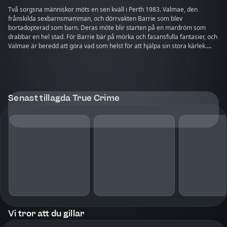
Två sorgsna människor möts en sen kväll i Perth 1983. Valmae, den
frånskilda sexbarnsmamman, och dörrvakten Barrie som blev
bortadopterad som barn. Deras möte blir starten på en mardröm som
drabbar en hel stad. För Barrie bär på mörka och fasansfulla fantasier, och
Valmae är beredd att göra vad som helst för att hjälpa sin stora kärlek.
Mord Down Under är en true crime-serie om Australiens mest
uppseendeväckande mordfall. Serien har skapats av författaren och
journalisten Janne Aagaard som har bott i Australien och följt landets
kriminella historia - då som nu.
Senast tillagda True Crime
I samlingen ingår: Mord Down Under - Barrie del 1-2.
Vi tror att du gillar