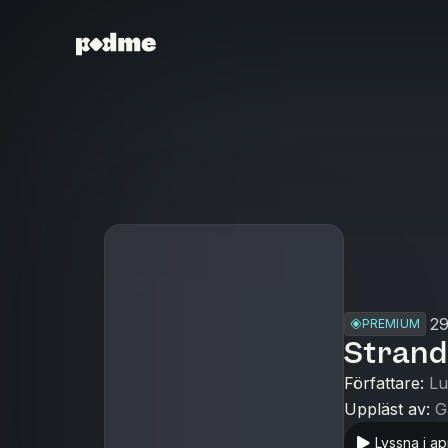
29
PREMIUM
Strand
Författare
:
Lu
Uppläst av
:
G
Lyssna i a