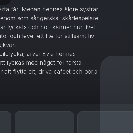
svarta får. Medan hennes äldre systrar
å igenom som sångerska, skådespelare
har lyckats och hon känner hur livet
 och lever ett lite för stillsamt liv
ojkvän.
bilolycka, ärver Evie hennes
att lyckas med något för första
 att flytta dit, driva caféet och börja
te alltid lätt varken när det kommer
ongredien) är en av Englands mest
féet är den första delen i hennes
anser, familj och vänskap.