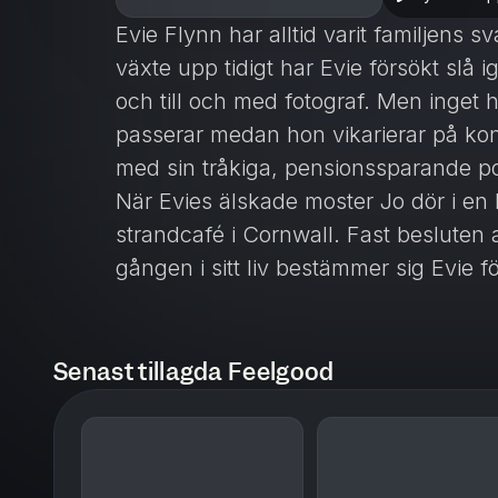
Evie Flynn har alltid varit familjens 
växte upp tidigt har Evie försökt sl
och till och med fotograf. Men inget 
passerar medan hon vikarierar på kontor
med sin tråkiga, pensionssparande p
När Evies älskade moster Jo dör i en 
strandcafé i Cornwall. Fast besluten 
gången i sitt liv bestämmer sig Evie för
om från början. Men att börja om är in
till jobb eller kärlek ...
Lucy Diamond (pseudonym för Sue M
Senast tillagda Feelgood
populära feelgoodförfattare. Strandca
serie om Evies liv i Cornwall med rom