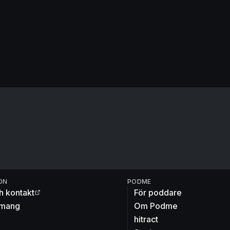
ON
PODME
h kontakt
För poddare
mang
Om Podme
hitract