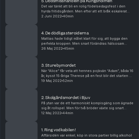
5. Dödsmisshandeln på Kungsholmen
Det var tänkt att bli en rolig födelsedagsfest i den
hyrda fritidsgården. Men efter att ett bråk eskalerat
mellan några av deltagarna slutar det hela i en tragedi
2 Juni 2022
40min
när Riccardo Campogiani brutalt spark...
4. De dödliga steroiderna
Mattias hade tidigt målet klart för sig; att bygga den
perfekta kroppen. Men snart förändras hälsosam
träning på gym till något alltmer destruktivt där Mattias
26 Maj 2022
45min
börjar använda anabola steroider som han...
3. Sturebymordet
När “Alice” får veta att hennes pojkvän “Adam”, båda 16
år, kysst 15-åriga Therese på en fest blir det starten på
en nedåtgående spiral i deras relation. Via parets
19 Maj 2022
52min
sms-konversationer målas en skrämma...
2. Skolgårdsmordet i Bjuv
På ytan var de ett harmoniskt kompisgäng som ägnade
sig åt rollspel. Men för två bröder växte sig snart
avundsjukan och föraktet mot en av vännerna så stor
12 Maj 2022
44min
att viljan till att skada - och döda - tog ö...
1. Ring vodkabilen!
Affärsidén var enkel; köp in stora partier billig alkohol