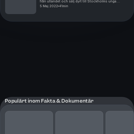
från utlandet och sälj dyrt till Stockholms unga.
"Vodkabilen" blev ett begrepp och via ett snabbt
5 Maj 2022
41min
telefonsamtal, och några hundringar i ficka...
Populärt inom Fakta & Dokumentär