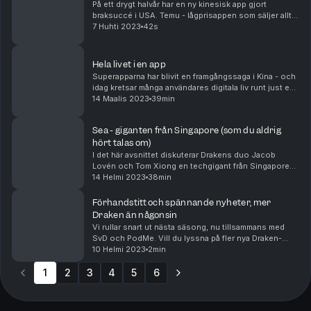
På ett drygt halvår har en ny kinesisk app gjort
braksuccé i USA. Temu - lågprisappen som säljer allt
från elektronik till tvål - ett Wish på steroider - har
7 Huhti 2023
42s
toppat appbutikerna och gjort sig kända fö...
Hela livet i en app
Superapparna har blivit en framgångssaga i Kina - och
idag kretsar många användares digitala liv runt just en
och samma plats i telefonen. På WeChat gör Nick
14 Maalis 2023
39min
Young allt från att beställa mat och taxir...
Sea - giganten från Singapore (som du aldrig
hört talas om)
I det här avsnittet diskuterar Drakens duo Jacob
Lovén och Tom Xiong en techgigant från Singapore
som du troligen aldrig hört talas om. Sea Group är ett
14 Helmi 2023
38min
av Asiens smartaste och mest snabbfotade företa...
Förhandstitt och spännande nyheter, mer
Draken än någonsin
Vi rullar snart ut nästa säsong, nu tillsammans med
SvD och PodMe. Vill du lyssna på fler nya Draken-
avsnitt än någonsin tidigare? Registrera ditt konto på
10 Helmi 2023
2min
PodMe eller SvD. Den 14:e februari kommer nä...
1
2
3
4
5
6