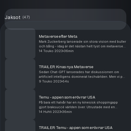
Jaksot
(
47
)
Metaverse efter Meta
Mark Zuckerberg lanserade sin stora vision med buller
och bång - idag är det nästan helt tyst om metaverse.
Därmed också borträknat? Verkligen inte. Runt om i
14 Touko 2023
36min
världen arbetas det febrilt för att skapa...
TRAILER: Kinas nya Metaverse
Sedan Chat-GPT lanserades har diskussionen om
artificiell intelligens dominerat techvärlden. Men vi på
Den Digitala Draken har inte gett upp på den förra
9 Touko 2023
54s
stora techjajpen: Metaverse. Vi dyker in i ki...
Temu - appen som erövrar USA
På bara ett halvår har en ny kinesisk shoppingapp
gjort braksuccé världen över. Utrustade med en
marknadsföringsbudget på flera miljarder kränger
14 Huhti 2023
36min
Temu - ett slags Wish på steroider - allt från elektro...
TRAILER: Temu - appen som erövrar USA