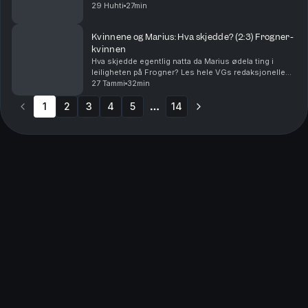
Ansvarlig redaktør Gard Steiro.
29 Huhti
27min
Kvinnene og Marius: Hva skjedde? (2:3) Frogner-
kvinnen
Hva skjedde egentlig natta da Marius ødela ting i
leiligheten på Frogner? Les hele VGs redaksjonelle
vurdering rundt publisering av podkasten her: VG har
27 Tammi
32min
valgt å publisere en omfattende podkastdokume...
1
2
3
4
5
14
More pages