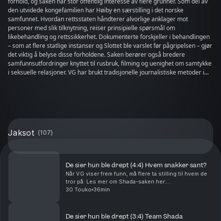
forhold, og saken har stor offentlig interesse av flere grunner. Som del av
den utvidede kongefamilien har Høiby en særstilling i det norske
samfunnet. Hvordan rettsstaten håndterer alvorlige anklager mot
personer med slik tilknytning, reiser prinsipielle spørsmål om
likebehandling og rettssikkerhet. Dokumenterte forskjeller i behandlingen
– som at flere statlige instanser og Slottet ble varslet før pågripelsen – gjør
det viktig å belyse disse forholdene. Saken berører også bredere
samfunnsutfordringer knyttet til rusbruk, filming og uenighet om samtykke
i seksuelle relasjoner. VG har brukt tradisjonelle journalistiske metoder i
arbeidet med podkasten. Innholdet bygger på sammenstilling av
informasjon samlet over lang tid gjennom bredt kildearbeid, inkludert
offentlige dokumenter og uttalelser, sosiale medier og samtaler med kilder
med kjennskap til saken. I podkasten tar ikke VG stilling til, men gjengir det
vi vet om politiets etterforskning og tiltalen. Det er gjennomgående
presisert at Høiby nekter straffskyld for de mest alvorlige anklagene, at det
Jaksot
(
107
)
er uenighet om hvordan ulike situasjoner har forløpt og at det er
domstolen som skal avgjøre saken. VG er bevisst på at publiseringen er
belastende for alle involverte parter. Både Høiby og de fornærmede
kvinnene er informert om og har fått mulighet til å kommentere
De sier hun ble drept (4:4) Hvem snakker sant?
opplysningene som fremkommer om dem. Ingen av dem ønsket å
Når VG viser frem funn, må flere ta stilling til hvem de
kommentere. De involverte i denne saken ønsker ikke publisering. VG
tror på. Les mer om Shada-saken her:
publiserer denne podkasten fordi vi mener at det som har skjedd i saken
http://vg.no/spesial/2026/shada/1 Trenger du noen å
30 Touko
36min
har stor offentlig interesse. For å forstå de alvorlige anklagene, og hvorfor
snakke med? Mental Helse: Tlf: 116 123 Chat: sidetm...
forklaringene er så ulike, må vi fortelle om situasjonene der de påståtte
lovbruddene skal ha skjedd. I denne saken handler mange av
De sier hun ble drept (3:4) Team Shada