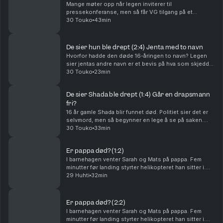
tiltalepunktene om hendelser som skal ha skjedd i intime situasjoner. Det
Mange møter opp når legen inviterer til
er derfor en løpende avveining mellom belastning på de involverte og
pressekonferanse, men så får VG tilgang på et
hvilke detaljer som er nødvendige for å belyse saken best mulig.
materiale som forteller en annen historie. Les mer om
30 Touko
43min
Shada-saken her: http://vg.no/spesial/2026/shada/1
Forsvarerne til Høiby har uttrykt bekymring for belastning på ham og mulig
Trenger...
påvirkning av rettsprosessen ved publisering av denne podkasten. Dette er
tatt på alvor, men kan ikke alene være avgjørende når hensynet til
De sier hun ble drept (2:4) Jenta med to navn
offentlighet og opplysning er så tungtveiende som i denne saken. Ifølge
Hvorfor hadde den døde 16-åringen to navn? Legen
sier jentas andre navn er et bevis på hva som skjedde
pressens eget etiske regelverk har mediene et ansvar for å belyse
før hun døde. Les mer om Shada-saken her:
30 Touko
23min
kritikkverdige forhold i samfunnet og informere om saker av offentlig
http://vg.no/spesial/2026/shada/1 Trenger du noen å
interesse. Samtidig skal mediene unngå forhåndsdømming og ta hensyn til
s...
de involverte. Podkastdokumentaren bidrar til forståelse av en omfattende
De sier Shada ble drept (1:4) Går en drapsmann
straffesak som allerede har vært gjenstand for betydelig offentlig
fri?
oppmerksomhet. Belastningen for de involverte er et viktig hensyn, men
16 år gamle Shada blir funnet død. Politiet sier det er
må veies mot samfunnets behov for informasjon om en alvorlig
selvmord, men så begynner en lege å se på saken.
tiltalebeslutning. I denne saken mener VG at offentlighetens
Les mer om Shada-saken her:
30 Touko
33min
informasjonsbehov veier tyngst.
http://vg.no/spesial/2026/shada/1 Trenger du noen å
snakke med? ...
Er pappa død? (1:2)
I barnehagen venter Sarah og Mats på pappa. Fem
minutter før landing styrter helikopteret han sitter i.
Ansvarlig redaktør Gard Steiro.
29 Huhti
32min
Er pappa død? (2:2)
I barnehagen venter Sarah og Mats på pappa. Fem
minutter før landing styrter helikopteret han sitter i.