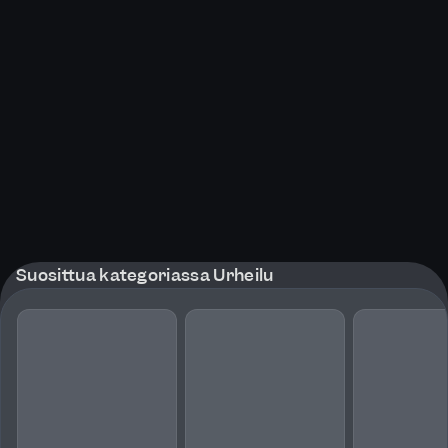
Suosittua kategoriassa Urheilu