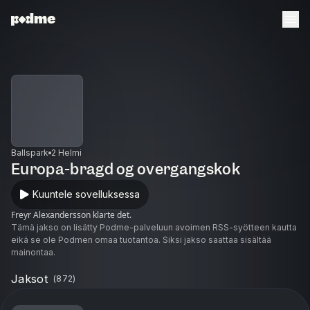
Ballspark
2 Helmi
Europa-bragd og overgangskok
Kuuntele sovelluksessa
Freyr Alexandersson klarte det.
Tämä jakso on lisätty Podme-palveluun avoimen RSS-syötteen kautta
eikä se ole Podmen omaa tuotantoa. Siksi jakso saattaa sisältää
mainontaa.
Jaksot
(
872
)