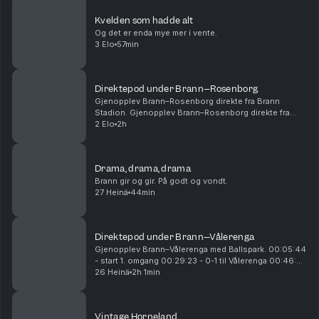
Kvelden som hadde alt
Og det er enda mye mer i vente.
3 Elo
57min
Direktepod under Brann–Rosenborg
Gjenopplev Brann–Rosenborg direkte fra Brann
Stadion. Gjenopplev Brann–Rosenborg direkte fra
Brann Stadion. 00:14:54 - Start 1. omgang 00:28:15 -
2 Elo
2h
Mål! 1-0 Castro 01:01:00 - Pause 01:05:00 - Start
2....
Drama, drama, drama
Brann gir og gir. På godt og vondt.
27 Heinä
44min
Direktepod under Brann–Vålerenga
Gjenopplev Brann–Vålerenga med Ballspark. 00:05:44
- start 1. omgang 00:29:23 - 0-1 til Vålerenga 00:46:25
- 0-2 til Vålerenga 00:54:26 - 0-3 til Vålerenga
26 Heinä
2h 1min
00:55:25 - pause 01:10:15 - start 2. omgan...
Vintage Horneland