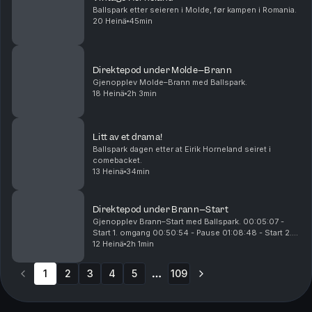
Ballspark etter seieren i Molde, før kampen i Romania.
20 Heinä
45min
Direktepod under Molde–Brann
Gjenopplev Molde–Brann med Ballspark.
18 Heinä
2h 3min
Litt av et drama!
Ballspark dagen etter at Eirik Horneland seiret i
comebacket.
13 Heinä
34min
Direktepod under Brann–Start
Gjenopplev Brann–Start med Ballspark. 00:05:07 -
Start 1. omgang 00:50:54 - Pause 01:08:48 - Start 2.
omgang 01:16:04 - 0-1 til Start 01:31:20 - 1-1 til Brann
12 Heinä
2h 1min
01:53:09 - 2-1 til Brann
1
2
3
4
5
109
More pages