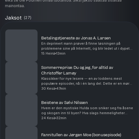
eikä se ole Podmen omaa tuotantoa. Siksi jakso saattaa sisältää
mainontaa.
Jaksot
(
27
)
Betalingstjeneste av Jonas A. Larsen
En deprimert mann prøver å finne løsningen på
problemene sine på Internett, og blir ledet ut i dypet
av den vakre Bøkeskogen ... En tidligere versjon av
15 Heinä
13min
folkeskrekk-novella «Gratistjeneste», som er p...
Sommerreprise: Du og jeg, for alltid av
Christoffer Lamøy
Klassikker for nye lesere -- en av loddens mest
populære episoder, nå i én lang del. Dette er en mørk
fortelling om to brødre, som delte et tett og nært
30 Kesä
47min
bånd, og som har gjort noe de kommer til å hjem...
Beistene av Sølvi Nilssen
Hvem er den mystiske Hulda som sniker seg fra åsene
og skogen inn til byen? Hva slags hemmeligheter
skjuler den høyst respekterte obersten? Hvem er de
24 Kesä
32min
fryktinngytende beistene, og hva er egentlig onds...
Fannitullen av Jørgen Moe (bonusepisode)