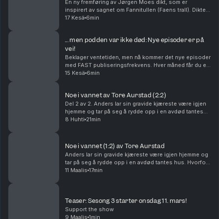
En ny fremføring av Jørgen Moes dikt, som er
inspirert av sagnet om Fannitullen (Faens trall). Diktet
ble publisert i samlingen Digte i 1856. Sagnet stammer
17 Kesä
6min
fra 1700-tallets Hallingdal. Innlest, produ...
... men podden var ikke død: Nye episoder er på
vei!
Beklager ventetiden, men nå kommer det nye episoder
med FAST publiseringsfrekvens. Hver måned får du en
ny, ordinær episode og en bonusepisode, som kan
15 Kesä
6min
være alt fra et gammelt sagn, en samling med kor...
Noe i vannet av Tore Aurstad (2:2)
Del 2 av 2. Anders lar sin gravide kjæreste være igjen
hjemme og tar på seg å rydde opp i en avdød tantes
hus. Hvorfor? I det gamle huset ser han vannsengen
8 Huhti
21min
hennes, den fra 80-tallet, og det er noe my...
Noe i vannet (1:2) av Tore Aurstad
Anders lar sin gravide kjæreste være igjen hjemme og
tar på seg å rydde opp i en avdød tantes hus. Hvorfor?
I det gamle huset ser han vannsengen hennes, den fra
11 Maalis
17min
80-tallet, og det er noe mystisk tiltre...
Teaser: Sesong 3 starter onsdag 11. mars!
Support the show
9 Maalis
1min