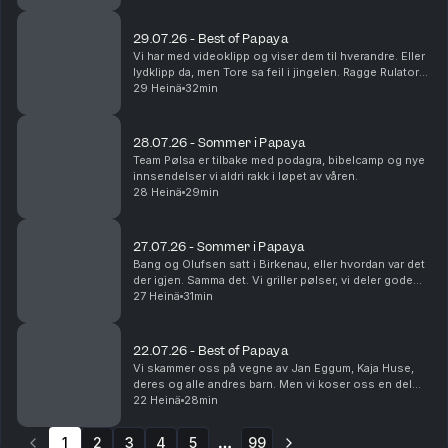
29.07.26 - Best of Papaya
Vi har med videoklipp og viser dem til hverandre. Eller
lydklipp da, men Tore sa feil i jingelen. Ragge Rulator
dukker opp, og Steinar utsettes for på-bekostnings-
29 Heinä
32min
humor. Som vanlig. Dette en en liten ...
28.07.26 - Sommer i Papaya
Team Pølsa er tilbake med podagra, bibelcamp og nye
innsendelser vi aldri rakk i løpet av våren.
28 Heinä
29min
27.07.26 - Sommer i Papaya
Bang og Olufsen satt i Birkenau, eller hvordan var det
der igjen. Samma det. Vi griller pølser, vi deler gode
sommerminner og vi tømmer postkassa vår. Det er fint.
27 Heinä
31min
22.07.26 - Best of Papaya
Vi skammer oss på vegne av Jan Eggum, Kaja Huse,
deres og alle andres barn. Men vi koser oss en del
med høydepunkter fra sesongen som gikk.
22 Heinä
28min
Legendene Ole Soo og Shakademus Tandrevold
dukker opp. HEI!
1
2
3
4
5
99