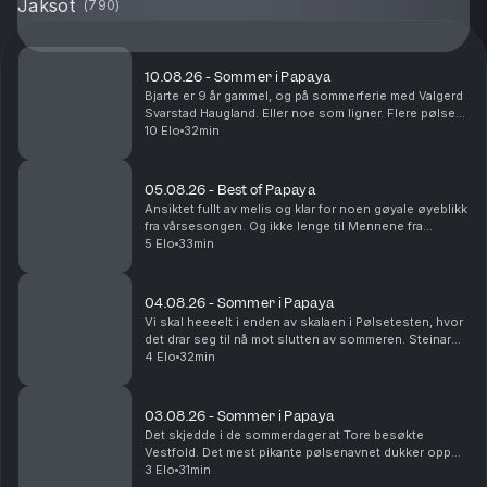
Jaksot
(
790
)
10.08.26 - Sommer i Papaya
Bjarte er 9 år gammel, og på sommerferie med Valgerd
Svarstad Haugland. Eller noe som ligner. Flere pølser
skal på grillen, og nå er vi svært nærme å kåre 2026s
10 Elo
32min
aller beste grillpølse.
05.08.26 - Best of Papaya
Ansiktet fullt av melis og klar for noen gøyale øyeblikk
fra vårsesongen. Og ikke lenge til Mennene fra
Viennene er tilbake i sesong nå!
5 Elo
33min
04.08.26 - Sommer i Papaya
Vi skal heeeelt i enden av skalaen i Pølsetesten, hvor
det drar seg til nå mot slutten av sommeren. Steinar
kjører Route 66 og blir nesten drept. Det er
4 Elo
32min
sommerminne det!
03.08.26 - Sommer i Papaya
Det skjedde i de sommerdager at Tore besøkte
Vestfold. Det mest pikante pølsenavnet dukker opp
og vi rydder i fryseren. Yes.
3 Elo
31min