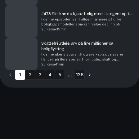
dersom du kjøper bolig og raskt innser at ...
#478 Slik kan du kjøpe bolig med lite egenkapital
I denne episoden ser Hallgeir nærmere på ulike
boligkjøpsmodeller som kan hjelpe deg inn på
boligmarkedet selv om egenkapitalen er liten – eller
25 Kesä
39min
mangler helt. Du får blant annet høre om: • Hvordan
del...
Skattefri utleie, arv på fire millioner og
boligflytting
I denne ukens spørsmål og svar-episode svarer
Hallgeir på flere spørsmål om bolig, skatt og
investeringer. Du får blant annet høre om: • Når utleie
23 Kesä
11min
av den andre delen av en tomannsbolig kan bli
1
2
3
skatte...
4
5
136
More pages