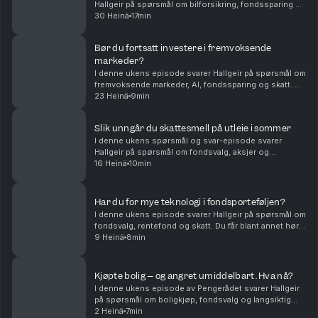
Hallgeir på spørsmål om bilforsikring, fondssparing og
familieøkonomi. Du får blant annet høre om: Hvordan
30 Heinä
17min
unge sjåfører kan få billigere bilforsikring – ...
Bør du fortsatt investere i fremvoksende
markeder?
I denne ukens episode svarer Hallgeir på spørsmål om
fremvoksende markeder, AI, fondssparing og skatt. Du
får blant annet høre om: • Hvorfor fremvoksende
23 Heinä
9min
markeder fortsatt kan være en viktig del av en...
Slik unngår du skattesmell på utleie i sommer
I denne ukens spørsmål og svar-episode svarer
Hallgeir på spørsmål om fondsvalg, aksjer og
skatteregler for utleie. Du får blant annet høre om: •
16 Heinä
10min
Hvorfor flerfaktorfond har hengt etter vanlige
indeksf...
Har du for mye teknologi i fondsporteføljen?
I denne ukens episode svarer Hallgeir på spørsmål om
fondsvalg, rentefond og skatt. Du får blant annet høre
om: • Hvordan du kan redusere teknologivekten i
9 Heinä
8min
porteføljen når du allerede sparer i globale...
Kjøpte bolig – og angret umiddelbart. Hva nå?
I denne ukens episode av Pengerådet svarer Hallgeir
på spørsmål om boligkjøp, fondsvalg og langsiktig
sparing. Du får blant annet høre om: • Hva du bør gjøre
2 Heinä
7min