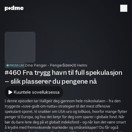
Dine Penger - Pengerådet
26 Helmi
PREMIUM
#460 Fra trygg havn til full spekulasjon
– slik plasserer du pengene nå
Kuuntele sovelluksessa
I denne episoden tar Hallgeir deg gjennom hele risikoskalaen – fra den
tryggeste «sove-godt-om-natta»-strategien til det mest offensive
spekulant-sporet. Vi snakker om USA-uro og tollkaos, hvorfor mange flytter
penger til Europa, og hva det betyr for deg som sparer i globale fond. Når
bør du bare lene deg på et globalt indeksfond – og når kan det være smart
å krydre med fremvoksende markeder og småselskaper? Du får også