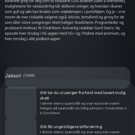
konkrete grep for deg som vil redusere USA-andelen (uten å overtenke),
mulighetene for valutasikring når dollaren svinger, og hvordan råvarer
som gull og sølv kan brukes som «støtdemper» i porteføljen. Og ja – vi er
innom de mer risikable valgene også: bitcoin, temafond og giring for de
som tåler store svingninger. Med Hallgeir Kvadsheim. Programleder og
produsent Andreas W. Fredriksen. Ansvarlig redaktør Gard Steiro. Ny
episode hver tirsdag i VG-appen med VG+ og i Podme med premium, og
hver torsdag i alle podkast-apper.
Jaksot
(
1088
)
Slik tar du ut penger fra fond med lavest mulig
skatt
I denne ukens spørsmål og svar-episode svarer
Hallgeir på spørsmål om tidlig pensjon, fondsuttak og
langsiktig sparing. Du får blant annet høre om: Hvor
6 Elo
26min
mye du kan ta ut fra en stor fondsportefølje hv...
Slik får unge billigere bilforsikring
I denne ukens spørsmål og svar-episode svarer