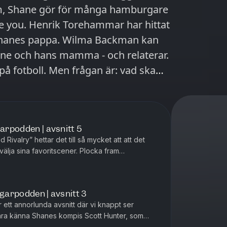
orlom, Shane gör för många hamburgare
 har hittat
 Shanes pappa. Wilma Backman kan
hane och hans mamma - och relaterar.
på fotboll. Men frågan är: vad ska
 läser upp härliga reaktioner från
effler.
garpodden | avsnitt 5
 Rivalry” hettar det till så mycket att att det
sina favoritscener. Plocka fram
näsdukarna, för nu blir det känslor.” Om det var...
agarpodden | avsnitt 3
r ett annorlunda avsnitt där vi knappt ser
vi lära känna Shanes kompis Scott Hunter, som
ite bättre. Som van...