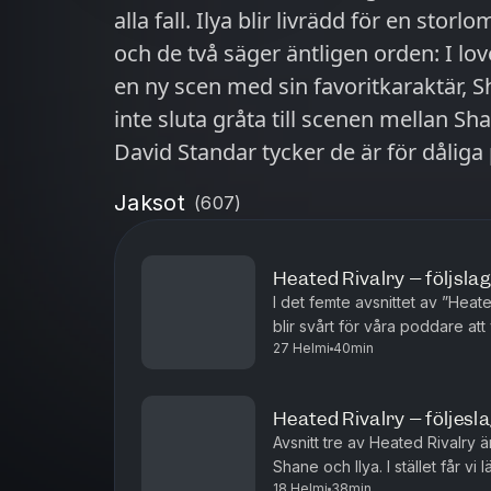
alla fall. Ilya blir livrädd för en st
och de två säger äntligen orden: I love you. Henrik Torehammar
en ny scen med sin favoritkaraktär,
inte sluta gråta till scenen mellan S
David Standar tycker de är för dåliga 
nästa säsong handla om? Dessutom: vi
Jaksot
(
607
)
lyssnare. Producent är Tove Friman L
Heated Rivalry – följsla
I det femte avsnittet av ”Heated
blir svårt för våra poddare att välja 
27 Helmi
40min
Heated Rivalry – följesl
Avsnitt tre av Heated Rivalry ä
Shane och Ilya. I stället får 
18 Helmi
38min
spelar för New York Admirals, l