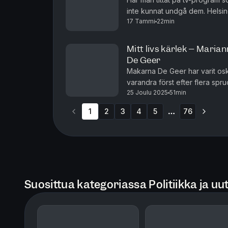
inte kunnat undgå dem. Helsing
17 Tammi
22min
sin hemstad för att förstå hur 
Mitt livs kärlek – Maria
De Geer
Makarna De Geer har varit oski
varandra först efter flera spr
25 Joulu 2025
51min
bokaktuella paret för att unde
1
2
3
4
5
76
More pages
Suosittua kategoriassa Politiikka ja uut