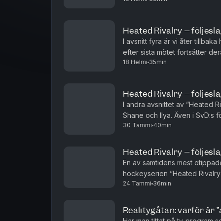
Heated Rivalry – följesl
I avsnitt fyra är vi åter tillb
efter sista mötet fortsätter d
18 Helmi
35min
regelbundet men så besöker Sh
Heated Rivalry – följesl
I andra avsnittet av ”Heated Ri
Shane och Ilya. Även i SvD:s f
30 Tammi
40min
Standar menar att den första s
Heated Rivalry – följesla
En av samtidens mest otippade 
hockeyserien ”Heated Rivalry”
24 Tammi
36min
som inte bara är rivaler, de är
Realitygåtan: varför är ”
Har man tittat på tv-program 