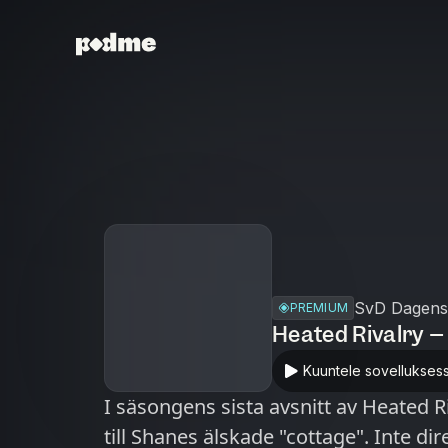
SvD Dagens
PREMIUM
Heated Rivalry – 
Kuuntele sovellukses
I säsongens sista avsnitt av Heated Ri
till Shanes älskade "cottage". Inte dir