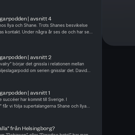
agarpodden | avsnitt 4
aka hos Ilya och Shane. Trots Shanes besvikelse
eras kontakt. Under några år ses de och har sex
ane Ilya i han...
agarpodden | avsnitt 2
valry” börjar det gnissla i relationen mellan
öljeslagarpodd om serien gnisslar det. David
exscenen (sju minu...
garpodden | avsnitt 1
succéer har kommit till Sverige. I
 får vi följa supertalangerna Shane och Ilya
 också attraherade av varandra...
alla” från Helsingborg?
som ”Robinson” eller ”Paradise hotel” har man