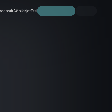
dcastit
Äänikirjat
Etsi
Kokeile ilmaiseksi
Kirjaudu