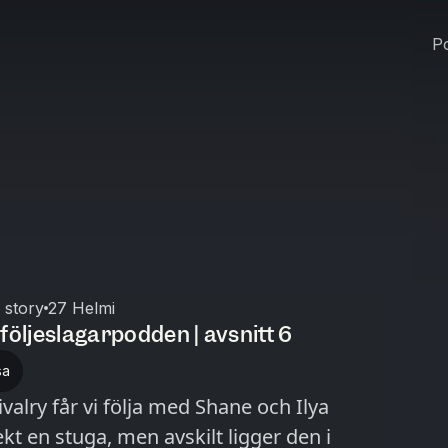
Po
 story
27 Helmi
följeslagarpodden | avsnitt 6
sa
valry får vi följa med Shane och Ilya
ekt en stuga, men avskilt ligger den i