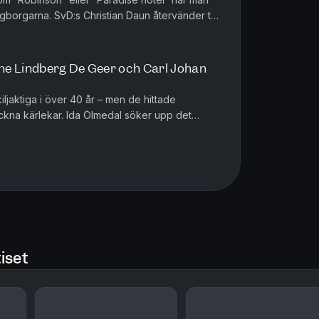
borgarna. SvD:s Christian Daun återvänder till
den skånska kusts...
nne Lindberg De Geer och Carl Johan
ljaktiga i över 40 år – men de hittade
uckna kärlekar. Ida Ölmedal söker upp det
rsöka den tusenåriga idén om ...
iset