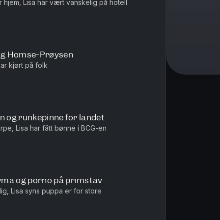
r hjem, Lisa har vært vanskelig på hotell
og Homse-Prøysen
ar kjørt på folk
n og runkepinne for landet
arpe, Lisa har fått bønne i BCG-en
ma og porno på primstav
rlig, Lisa syns puppa er for store