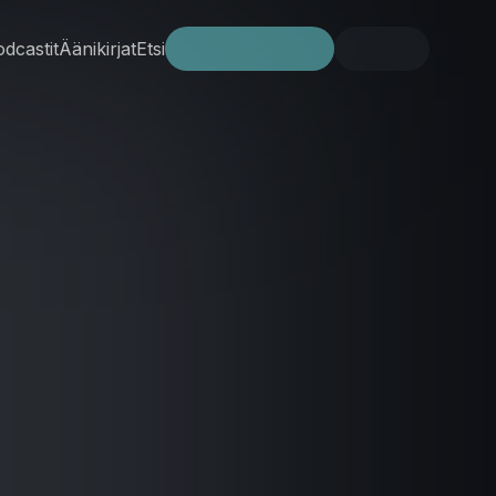
dcastit
Äänikirjat
Etsi
Kokeile ilmaiseksi
Kirjaudu