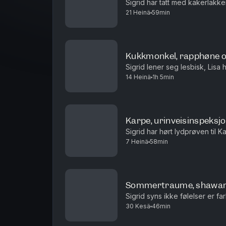
Sigrid har tatt med kakerlakke
21 Heinä
59min
Kukkmonkel, rapphøne 
Sigrid lener seg lesbisk, Lisa h
14 Heinä
1h 5min
Karpe, urinveisinspeksjo
Sigrid har hørt lydprøven til K
7 Heinä
58min
Sommertraume, shawar
Sigrid syns ikke følelser er fa
30 Kesä
46min