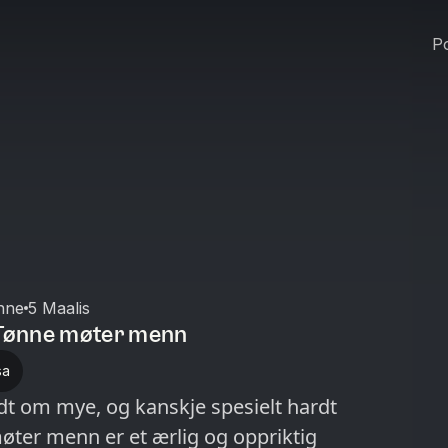
Po
nne
5 Maalis
k&Tønne møter menn
sa
rdt om mye, og kanskje spesielt hardt
er menn er et ærlig og oppriktig