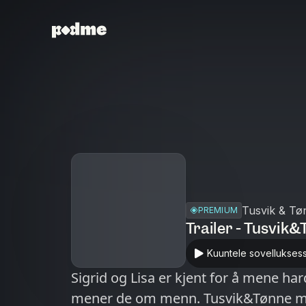
Tusvik & Tø
PREMIUM
Trailer - Tusvi
Kuuntele sovellukses
Sigrid og Lisa er kjent for å mene ha
mener de om menn. Tusvik&Tønne møt