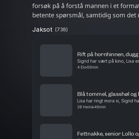
forsøk på å forstå mannen i et format
betente spørsmål, samtidig som det r
Jaksot
(
738
)
Rift på hornhinnen, dugg
Sigrid har vært på kino, Lisa e
4 Elo
56min
Blå tommel, glasshøl og k
Lisa har ringt mora si, Sigrid 
28 Heinä
46min
Fettnakke, senior Loll