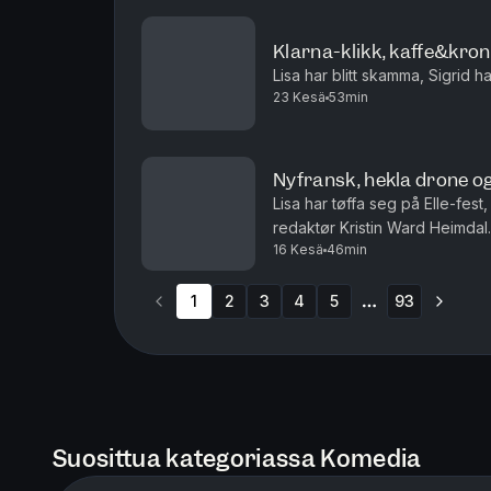
Klarna-klikk, kaffe&kron
Lisa har blitt skamma, Sigrid h
23 Kesä
53min
Nyfransk, hekla drone og
Lisa har tøffa seg på Elle-fes
redaktør Kristin Ward Heimdal.
16 Kesä
46min
1
2
3
4
5
93
More pages
Suosittua kategoriassa Komedia