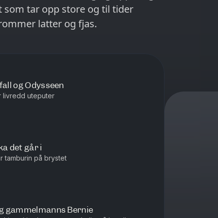
 som tar opp store og til tider
ommer latter og fjas.
fall og Odysseen
r livredd uteputer
a det går i
har tamburin på brystet
o og gammelmanns Bernie