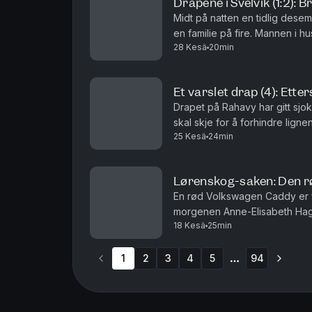
Drapene i Svelvik (1:2): 
Midt på natten en tidlig desemb
en familie på fire. Mannen i h
28 Kesä
20min
redaktør Gard Steiro
Et varslet drap (4): Etter
Drapet på Rahavy har gitt sjok
skal skje for å forhindre lign
25 Kesä
24min
opp? Krimkommentator Øystein M
Lørenskog-saken: Den rø
En rød Volkswagen Caddy er f
morgenen Anne-Elisabeth Hagen
18 Kesä
25min
den der? Krimkommentator Øyste
1
2
3
4
5
94
More pages