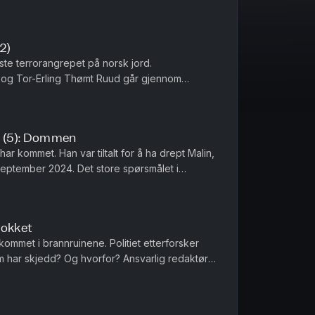
Ansvarlig redaktør Gard Steiro
:2)
te terrorangrepet på norsk jord.
i og Tor-Erling Thømt Ruud går gjennom
 i 2011 som har preget Norge siden. Ansva...
 (5): Dommen
 kommet. Han var tiltalt for å ha drept Malin,
i september 2024. Det store spørsmålet i
n pute. Tor-Erling Thø...
Sjokket
ommet i brannruinene. Politiet etterforsker
m har skjedd? Og hvorfor? Ansvarlig redaktør