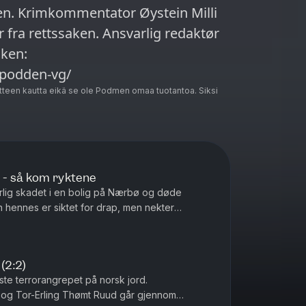
Milli
 fra rettssaken. Ansvarlig redaktør
podden-vg/
teen kautta eikä se ole Podmen omaa tuotantoa. Siksi
- så kom ryktene
lig skadet i en bolig på Nærbø og døde
 hennes er siktet for drap, men nekter
går Tor-Erling Thømt Ruud og Øystein...
 (2:2)
te terrorangrepet på norsk jord.
i og Tor-Erling Thømt Ruud går gjennom