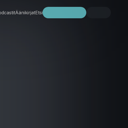
dcastit
Äänikirjat
Etsi
Kokeile ilmaiseksi
Kirjaudu