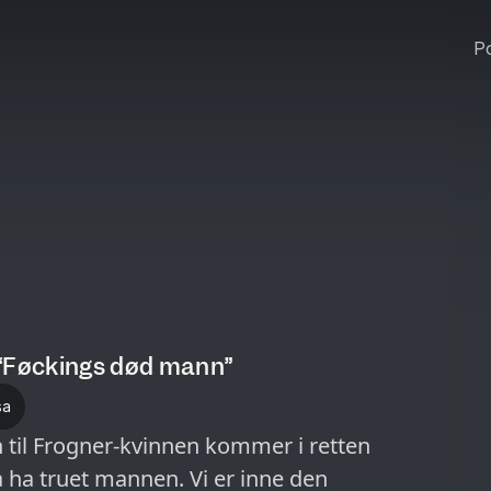
Po
 “Føckings død mann”
sa
 til Frogner-kvinnen kommer i retten
 å ha truet mannen. Vi er inne den