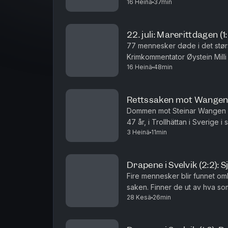
16 Heinä
37min
etterspillet av 22. juli i 2011. 
22. juli: Marerittdagen (1
77 mennesker døde i det størs
Krimkommentator Øystein Mill
16 Heinä
48min
terrorhandlingene den 22. juli
Rettssaken mot Wangen
Dommen mot Steinar Wangen har
47 år, i Trollhättan i Sverige 
3 Heinä
11min
rettssaken var om han brukte e
Drapene i Svelvik (2:2): 
Fire mennesker blir funnet omk
saken. Finner de ut av hva so
28 Kesä
26min
Gard Steiro