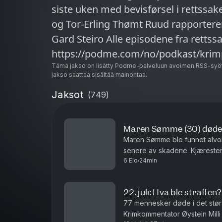
siste uken med bevisførsel i rettssaken. Krimkommentator Øystein 
og Tor-Erling Thømt Ruud rapporterer
Gard Steiro Alle episodene fra rettssaken:
https://podme.com/no/podkast/krim
Tämä jakso on lisätty Podme-palveluun avoimen RSS-syöt
jakso saattaa sisältää mainontaa.
Jaksot
(
749
)
Maren Sømme (30) døde 
Maren Sømme ble funnet alvor
senere av skadene. Kjæresten
6 Elo
24min
straffskyld. I denne episoden 
22. juli: Hva ble straffen?
77 mennesker døde i det størs
Krimkommentator Øystein Mill