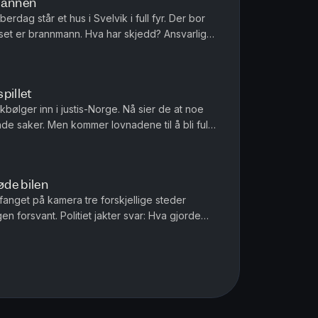
Brannen
erdag står et hus i Svelvik i full fyr. Der bor
uset er brannmann. Hva har skjedd? Ansvarlig
spillet
kbølger inn i justis-Norge. Nå sier de at noe
ende saker. Men kommer lovnadene til å bli fulgt
illi og Tor-Erl...
de bilen
anget på kamera tre forskjellige steder
 forsvant. Politiet jakter svar: Hva gjorde
in Milli og Tor-Erling Thømt ...