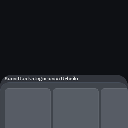
Suosittua kategoriassa Urheilu