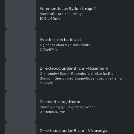
Kommer det en Syden-bragd?
Brann må klare det utrolige.
10 Elo
37min
Kvelden som hadde alt
Og det er enda mye mer i vente.
3 Elo
57min
Direktepod under Brann–Rosenborg
Gjenopplev Brann–Rosenborg direkte fra Brann
Stadion. Gjenopplev Brann–Rosenborg direkte fra
Brann Stadion. 00:14:54 - Start 1. omgang 00:28:15 -
2 Elo
2h
Mål! 1-0 Castro 01:01:00 - Pause 01:05:00 - Start
2....
Drama, drama, drama
Brann gir og gir. På godt og vondt.
27 Heinä
44min
Direktepod under Brann–Vålerenga