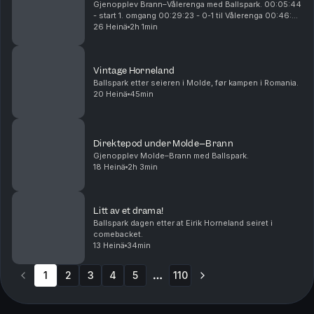
Gjenopplev Brann–Vålerenga med Ballspark. 00:05:44
- start 1. omgang 00:29:23 - 0-1 til Vålerenga 00:46:25
- 0-2 til Vålerenga 00:54:26 - 0-3 til Vålerenga
26 Heinä
2h 1min
00:55:25 - pause 01:10:15 - start 2. omgan...
Vintage Horneland
Ballspark etter seieren i Molde, før kampen i Romania.
20 Heinä
45min
Direktepod under Molde–Brann
Gjenopplev Molde–Brann med Ballspark.
18 Heinä
2h 3min
Litt av et drama!
Ballspark dagen etter at Eirik Horneland seiret i
comebacket.
13 Heinä
34min
1
2
3
4
5
110
More pages