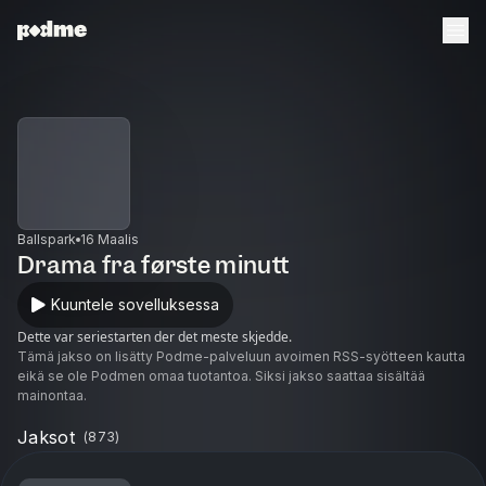
Ballspark
16 Maalis
Drama fra første minutt
Kuuntele sovelluksessa
Dette var seriestarten der det meste skjedde.
Tämä jakso on lisätty Podme-palveluun avoimen RSS-syötteen kautta
eikä se ole Podmen omaa tuotantoa. Siksi jakso saattaa sisältää
mainontaa.
Jaksot
(
873
)