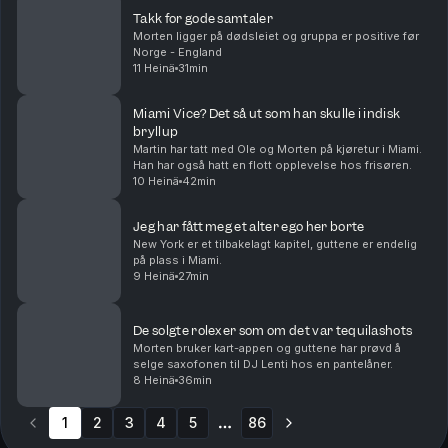
Takk for gode samtaler
Morten ligger på dødsleiet og gruppa er positive før
Norge - England
11 Heinä
31min
Miami Vice? Det så ut som han skulle i indisk
bryllup
Martin har tatt med Ole og Morten på kjøretur i Miami.
Han har også hatt en flott opplevelse hos frisøren.
10 Heinä
42min
Jeg har fått meg et alter ego her borte
New York er et tilbakelagt kapitel, guttene er endelig
på plass i Miami.
9 Heinä
27min
De solgte rolexer som om det var tequilashots
Morten bruker kart-appen og guttene har prøvd å
selge saxofonen til DJ Lenti hos en pantelåner.
8 Heinä
36min
1
2
3
4
5
86