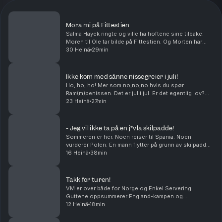
Mora mi på Fittestien
Salma Hayek ringte og ville ha hoftene sine tilbake.
Moren til Ole tar bilde på Fittestien. Og Morten har
visst en greie med å krangle med dyr. Middagstips:
30 Heinä
29min
Lasagne, gjerne med hundre lag! produser...
Ikke kom med sånne nissegreier i juli!
Ho, ho, ho! Mer som no,no,no hvis du spør
Ram(m)penissen. Det er jul i jul. Er det egentlig lov?
Hvilken sunn matrett vil du egentlig at skal smake
23 Heinä
27min
wienerbrød? Og kan Petter Katastrofe bli den kjendi...
- Jeg vil ikke ta på en j*vla skilpadde!
Sommeren er her. Noen reiser til Spania. Noen
vurderer Polen. En mann flytter på grunn av skilpadder.
Livet tar folk i forskjellige retninger.Middagstips:
16 Heinä
38min
Shrimp on the barbie, mate! Produsert av Kat...
Takk for turen!
VM er over både for Norge og Enkel Servering.
Guttene oppsummerer England-kampen og
mesterskapet. Takk for følget!
12 Heinä
18min