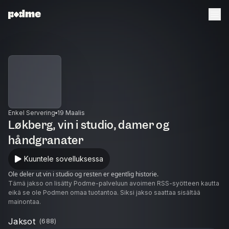
Enkel Servering
19 Maalis
Løkberg, vin i studio, damer og
håndgranater
Kuuntele sovelluksessa
Ole deler ut vin i studio og resten er egentlig historie.
Tämä jakso on lisätty Podme-palveluun avoimen RSS-syötteen kautta
eikä se ole Podmen omaa tuotantoa. Siksi jakso saattaa sisältää
mainontaa.
Jaksot
(
688
)