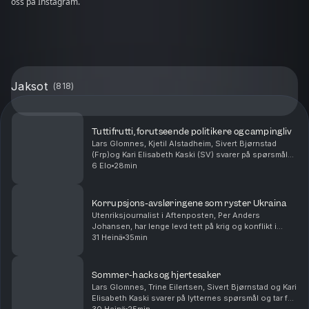
oss på Instagram.
Jaksot
(
818
)
Tuttifrutti, forutseende politikere og campingliv
Lars Glomnes, Kjetil Alstadheim, Sivert Bjørnstad
(Frp)og Kari Elisabeth Kaski (SV) svarer på spørsmål
fra lytterne. Hvilken norske politiker har vært den mest
6 Elo
28min
forutseende? Hvem i podkasten ville tr...
Korrupsjons-avsløringene som ryster Ukraina
Utenriksjournalist i Aftenposten, Per Anders
Johansen, har lenge levd tett på krig og konflikt i
Ukraina og Russland. Han forteller om korrupsjon som
31 Heinä
35min
nærmer seg presidentens innerste sirkler, og hvorf...
Sommer-hacks og hjertesaker
Lars Glomnes, Trine Eilertsen, Sivert Bjørnstad og Kari
Elisabeth Kaski svarer på lytternes spørsmål og tar for