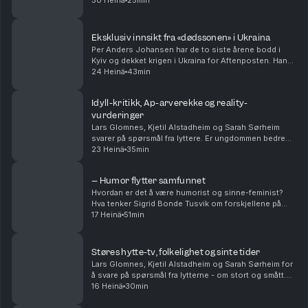
seg blant annet sine beste sommertips, hvilke saker
30 Heinä
25min
de virkelig brenner for og hvem som ...
Eksklusiv innsikt fra «dødssonen» i Ukraina
Per Anders Johansen har de to siste årene bodd i
Kyiv og dekket krigen i Ukraina for Aftenposten. Han
har vært ved fronten og møtt mennesker som har gått
24 Heinä
43min
fra å ha helt vanlige jobber og liv, til å nå ...
Idyll-kritikk, Ap-arverekke og reality-
vurderinger
Lars Glomnes, Kjetil Alstadheim og Sarah Sørheim
svarer på spørsmål fra lyttere. Er ungdommen bedre
eller verre enn tidligere? Hvem og hvordan tar noen
23 Heinä
35min
over etter Jonas Gahr Støre og Trygve Slagsvold ...
– Humor flytter samfunnet
Hvordan er det å være humorist og sinne-feminist?
Hva tenker Sigrid Bonde Tusvik om forskjellene på
kvinner og menn som komikere? Er det egentlig lov til
17 Heinä
51min
å kødde med kongen? Og Sigrid forteller om hva...
Støres hytte-tv, folkelighet og sinte tider
Lars Glomnes, Kjetil Alstadheim og Sarah Sørheim for
å svare på spørsmål fra lytterne - om stort og smått.
Hvor stor skal en hytte-tv være? Er det mulig å være
16 Heinä
30min
folkelig som toppolitiker - og kommer d...