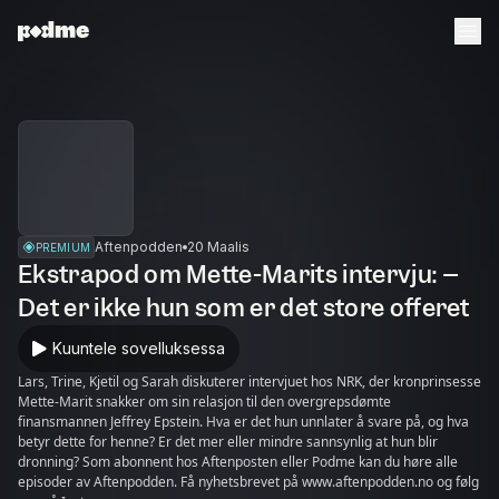
Aftenpodden
20 Maalis
PREMIUM
Ekstrapod om Mette-Marits intervju: –
Det er ikke hun som er det store offeret
Kuuntele sovelluksessa
Lars, Trine, Kjetil og Sarah diskuterer intervjuet hos NRK, der kronprinsesse
Mette-Marit snakker om sin relasjon til den overgrepsdømte
finansmannen Jeffrey Epstein. Hva er det hun unnlater å svare på, og hva
betyr dette for henne? Er det mer eller mindre sannsynlig at hun blir
dronning? Som abonnent hos Aftenposten eller Podme kan du høre alle
episoder av Aftenpodden. Få nyhetsbrevet på www.aftenpodden.no og følg