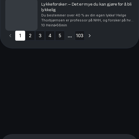
Lykkeforsker: – Det er mye du kan gjøre for å bli
lykkelig
Du bestemmer over 40 % av din egen lykke! Helge
Thorbjørnsen er professor på NHH, og forsker på hva
som gjør oss lykkelige. Han forteller hva som er de
10 Heinä
56min
verste lykketyvene, og hvilke ting du bør fokuse...
1
2
3
4
5
103
More pages