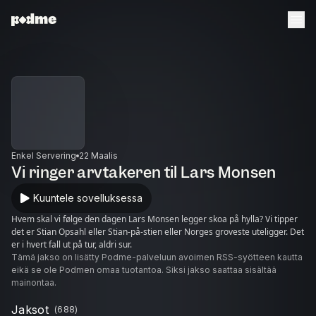
Enkel Servering
22 Maalis
Vi ringer arvtakeren til Lars Monsen
Kuuntele sovelluksessa
Hvem skal vi følge den dagen Lars Monsen legger skoa på hylla? Vi tipper
det er Stian Opsahl eller Stian-på-stien eller Norges groveste uteligger. Det
er i hvert fall ut på tur, aldri sur.
Tämä jakso on lisätty Podme-palveluun avoimen RSS-syötteen kautta
eikä se ole Podmen omaa tuotantoa. Siksi jakso saattaa sisältää
mainontaa.
Jaksot
(
688
)