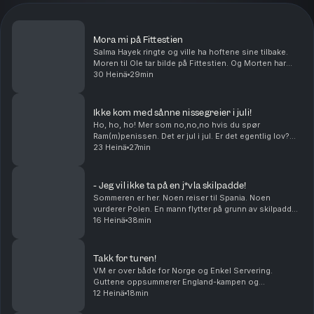
Mora mi på Fittestien
Salma Hayek ringte og ville ha hoftene sine tilbake.
Moren til Ole tar bilde på Fittestien. Og Morten har
visst en greie med å krangle med dyr. Middagstips:
30 Heinä
29min
Lasagne, gjerne med hundre lag! produser...
Ikke kom med sånne nissegreier i juli!
Ho, ho, ho! Mer som no,no,no hvis du spør
Ram(m)penissen. Det er jul i jul. Er det egentlig lov?
Hvilken sunn matrett vil du egentlig at skal smake
23 Heinä
27min
wienerbrød? Og kan Petter Katastrofe bli den kjendi...
- Jeg vil ikke ta på en j*vla skilpadde!
Sommeren er her. Noen reiser til Spania. Noen
vurderer Polen. En mann flytter på grunn av skilpadder.
Livet tar folk i forskjellige retninger.Middagstips:
16 Heinä
38min
Shrimp on the barbie, mate! Produsert av Kat...
Takk for turen!
VM er over både for Norge og Enkel Servering.
Guttene oppsummerer England-kampen og
mesterskapet. Takk for følget!
12 Heinä
18min