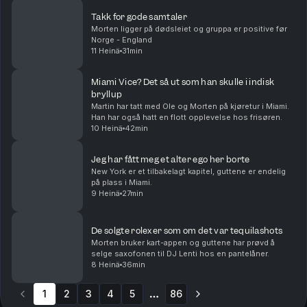
Takk for gode samtaler
Morten ligger på dødsleiet og gruppa er positive før
Norge - England
11 Heinä
31min
Miami Vice? Det så ut som han skulle i indisk
bryllup
Martin har tatt med Ole og Morten på kjøretur i Miami.
Han har også hatt en flott opplevelse hos frisøren.
10 Heinä
42min
Jeg har fått meg et alter ego her borte
New York er et tilbakelagt kapitel, guttene er endelig
på plass i Miami.
9 Heinä
27min
De solgte rolexer som om det var tequilashots
Morten bruker kart-appen og guttene har prøvd å
selge saxofonen til DJ Lenti hos en pantelåner.
8 Heinä
36min
1
2
3
4
5
86