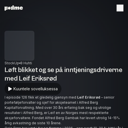
StockUp
8 Huhti
Løft blikket og se på inntjeningsdriverne
med Leif Eriksrød
Kuuntele sovelluksessa
I episode 126 fikk et gledelig gjensyn med
Leif Eriksrød
– senior
porteføljeforvalter og sjef for aksjeteamet i Alfred Berg
Kapitalforvaltning. Med over 30 års erfaring bak seg og utrolige
resultater i Alfred Berg, er Leif en av Norges mest respekterte
aksjeforvaltere. Fondet Alfred Berg Gambak har levert utrolig 14-15%
årlig avkastning de siste 10 årene.