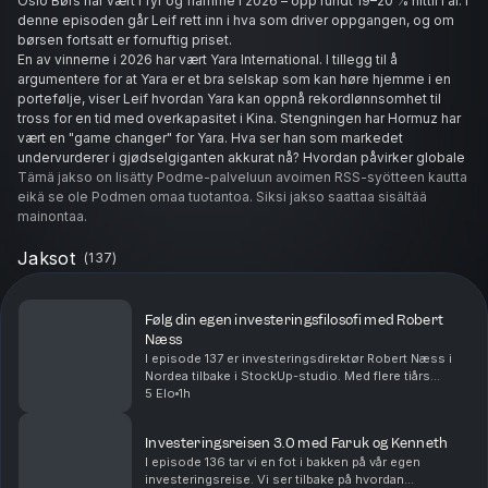
Oslo Børs har vært i fyr og flamme i 2026 – opp rundt 19–20 % hittil i år. I
denne episoden går Leif rett inn i hva som driver oppgangen, og om
børsen fortsatt er fornuftig priset.
En av vinnerne i 2026 har vært Yara International. I tillegg til å
argumentere for at Yara er et bra selskap som kan høre hjemme i en
portefølje, viser Leif hvordan Yara kan oppnå rekordlønnsomhet til
tross for en tid med overkapasitet i Kina. Stengningen har Hormuz har
vært en "game changer" for Yara. Hva ser han som markedet
undervurderer i gjødselgiganten akkurat nå? Hvordan påvirker globale
råvarepriser, handelspolitikk og matvaresikkerhet Yara – og hele
Tämä jakso on lisätty Podme-palveluun avoimen RSS-syötteen kautta
gjødselsektoren – i 2026?
eikä se ole Podmen omaa tuotantoa. Siksi jakso saattaa sisältää
Med daglig ellevill volatilitet, kommer vi ikke utenom energisektoren.
mainontaa.
Oljeaksjene handler med høye daglige svingninger som minner om
techaksjer på Nasdaq. Enten så trader du de vanvittig svingningene,
Jaksot
(
137
)
eller så løfter du blikket og ser på de langsiktige inntjeningsdriverne
for selskapene. Leif deler sine tanker om Aker BP og Vår Energi,
prisingen i de rene olje- og gassprodusentene, og om
Følg din egen investeringsfilosofi med Robert
leverandørselskaper som Subsea 7 står foran økt aktivitet både på
Næss
norsk sokkel og internasjonalt. En episode full av konkrete,
I episode 137 er investeringsdirektør Robert Næss i
erfaringsbaserte innsikter fra en som har vært gjennom både bobler
Nordea tilbake i StockUp-studio. Med flere tiårs
og kriser – og fortsatt leverer solide resultater år etter år. Andre
erfaring som forvalter tar vi tempen på aksjemarkedet
5 Elo
1h
etter første halvdel av året.Vi går gjennom h...
selskaper som ble nevnt i episoden var Elopak, Sandvik, Epiroc, DNB,
Subsea7, TGS, Vår Energi, Aker BP og Equinor.
Investeringsreisen 3.0 med Faruk og Kenneth
Hør episoden nå for å få Leifs beste tanker om Yara, gjødsel, olje &
I episode 136 tar vi en fot i bakken på vår egen
gass i 2026.
investeringsreise. Vi ser tilbake på hvordan