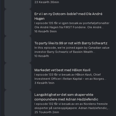
Ønsker du mer informasjon om Leif og hans team, kan du finne det
porteføljene har utviklet seg hittil i 2026, hvilke
23 Kesä
1h 36min
her:
posisjoner som har vært de største driverne, og
Alfred Berg:
https://www.alfredberg.no/
hvilke...
Er vi i en ny Dotcom-boble? med Ole André
Episoden er spilt inn for informasjons- og underholdningsformål, og
Hagen
innholdet i episoden skal ikke anses som en investeringsanbefaling.
I episode 135 får vi igjen besøk av porteføljeforvalter
Innholdet er ikke sponset. Leif ble invitert av StockUp.
Ole André Hagen fra FIRST Fondene. Ole André
Linktree:
https://linktr.ee/StockUpPodcast
forvalter FIRST Impact og FIRST Global Focus. Med
16 Kesä
1h 9min
Discord:
https://discord.gg/CsxNmyXGbE⁠
over 20 års erfaring fra kapitalmarkedet har han ...
Patroen:
https://www.patreon.com/StockUp831⁠
Hosted on Acast. See
acast.com/privacy
for more information.
To party like its 99 or not with Barry Schwartz
In this episode, we’re joined again by Canadian value
investor Barry Schwartz of Baskin Wealth
Management. Barry has been one of the most
10 Kesä
1h
consistent and honest voices in the market through
both tech b...
Markedet vet best med Håkon Kavli
I episode 133 får vi besøk av Håkon Kavli, Chief
Investment Officer i Reitan Kapital – en av Norges
største familieeide investeringsplattformer. Håkon har
3 Kesä
1h 1min
en PhD i økonomi, er CFA Charterholder og har...
Langsiktighet er det som skaper ekte
compoundere med Adnan Hadziefendic
I episode 132 får vi besøk av en av Nordens fremste
eksperter på serieoppkjøpere: Adnan Hadziefendic,
porteføljeforvalter i REQ Nordic Compounders og
25 Touko
1h 2min