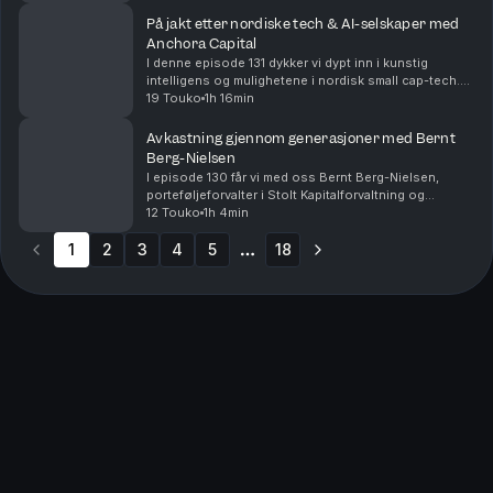
medforfatter av boken The Compounders. Adnan har
o...
På jakt etter nordiske tech & AI-selskaper med
Anchora Capital
I denne episode 131 dykker vi dypt inn i kunstig
intelligens og mulighetene i nordisk small cap-tech.
Vi har med oss Arne Simensen og Jakob Greger
19 Touko
1h 16min
Gravdal fra Anchora Capital – et konsentrert, alterna...
Avkastning gjennom generasjoner med Bernt
Berg-Nielsen
I episode 130 får vi med oss Bernt Berg-Nielsen,
porteføljeforvalter i Stolt Kapitalforvaltning og
forvalter av fondet Stolt Explorer. Bernt er en dedikert
12 Touko
1h 4min
Buffett-entusiast med lang erfaring fra inve...
1
2
3
4
5
18
More pages