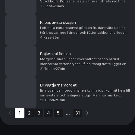
Stockholm. Polisens bästa vittne är offrets nioåriga
lekkamrat och misstankarna pekar i en mycket ovanlig
18 Kesä
29min
riktning. Men problemet är att polisen ...
Kropparna i skogen
I ett stilla naturreservat görs en fruktansvärd upptäckt:
två kroppar med händer och fötter bakbundna ligger
övergivna bland träden. De har blivit brutalt mördade
4 Kesä
28min
och har tortyrliknande skador. Polise...
Pojken på flotten
Morgondimman ligger över vattnet när en patrull
stannar vid vattenbrynet. På en trasig flotte ligger en
död pojke. Bara hundra meter bort ligger en övergiven
21 Touko
27min
stuga, känd som ett tillhåll dit barn bruk...
Bryggtjärnsmordet
En novembermorgon har en kvinna just kommit hem till
sin systers och svågers stuga. Men hon märker
snabbt att något fruktansvärt har hänt: på golvet ligger
23 Huhti
29min
makarna blodiga. De är döda. Bland byborna s...
1
2
3
4
5
31
More pages