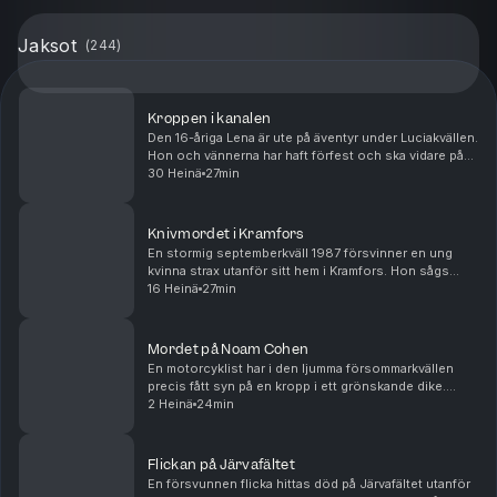
Jaksot
(
244
)
Kroppen i kanalen
Den 16-åriga Lena är ute på äventyr under Luciakvällen.
Hon och vännerna har haft förfest och ska vidare på
klubb. Men Lena kommer aldrig fram. Det hela avskrivs
30 Heinä
27min
först som en olycka. Men när en annan ...
Knivmordet i Kramfors
En stormig septemberkväll 1987 försvinner en ung
kvinna strax utanför sitt hem i Kramfors. Hon sågs
senast när hon rastade sin hund. Dagen efter görs en
16 Heinä
27min
förfärlig upptäckt som skakar staden i grunden ...
Mordet på Noam Cohen
En motorcyklist har i den ljumma försommarkvällen
precis fått syn på en kropp i ett grönskande dike.
Kroppen ligger i en märklig position, och rör sig inte
2 Heinä
24min
när han ropar. Bredvid den ligger en blodig ...
Flickan på Järvafältet
En försvunnen flicka hittas död på Järvafältet utanför