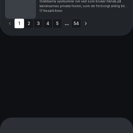
Grabbarna spekulerar om vad som brukar hända på
kändisarnas privata fester, som de förövrigt aldrig blir
bjudna på. De diskuterar även vart nästa resa ska bli.
17 Kesä
54min
Hawaii, Kina eller...Nordkorea?
1
2
3
4
5
54
More pages