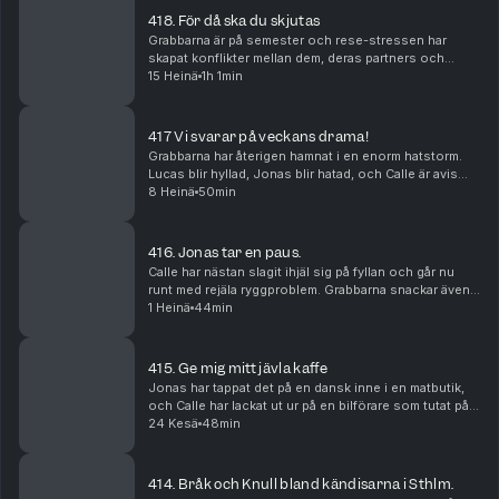
418. För då ska du skjutas
Grabbarna är på semester och rese-stressen har
skapat konflikter mellan dem, deras partners och
andra resenärer. Lucas har upptäckt vilka sjuka texter
15 Heinä
1h 1min
andra länders nationalsånger innehåller, och vad ...
417 Vi svarar på veckans drama!
Grabbarna har återigen hamnat i en enorm hatstorm.
Lucas blir hyllad, Jonas blir hatad, och Calle är avis
över att han varken får ris eller ros.
8 Heinä
50min
416. Jonas tar en paus.
Calle har nästan slagit ihjäl sig på fyllan och går nu
runt med rejäla ryggproblem. Grabbarna snackar även
om sina semsterplaner och ska Jonas ta en paus från
1 Heinä
44min
allt?
415. Ge mig mitt jävla kaffe
Jonas har tappat det på en dansk inne i en matbutik,
och Calle har lackat ut ur på en bilförare som tutat på
honom. Vad beror dessa raseriutbrott på? Börjar de bli
24 Kesä
48min
gamla och griniga?
414. Bråk och Knull bland kändisarna i Sthlm.