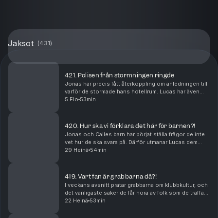
Jaksot
(
431
)
421. Polisen från stormningen ringde
Jonas har precis fått återkoppling om anledningen till
varför de stormade hans hotellrum. Lucas har även
kommit till insikt varför servicepersonal tycker han är
5 Elo
53min
så otrevlig.
420. Hur ska vi förklara det här för barnen?!
Jonas och Calles barn har börjat ställa frågor de inte
vet hur de ska svara på. Därför utmanar Lucas dem
med scenarion för att se vad de skulle svara på de
29 Heinä
54min
jobbigaste frågorna. Dessutom snackas det al...
419. Vart fan är grabbarna då?!
I veckans avsnitt pratar grabbarna om klubbkultur, och
det vanligaste saker de får höra av folk som de träffar
ute på krogen. Dessutom har Lucas drabbats av en
22 Heinä
53min
invasion av paddor, och hans katt gör de...