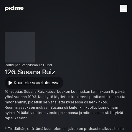
Palmujen Varjoissa
17 Huhti
126. Susana Ruiz
Kuuntele sovelluksessa
16-vuotias Susana Ruiz katosi kesken kotimatkan tammikuun 9. päivän
yönä vuonna 1993. Kun tyttö löydettiin kuolleena puolitoista kuukautta
myöhemmin, pidettiin selvänä, että kyseessä oli henkirikos.
Ruumiinavauksen mukaan Susana oli kuitenkin kuollut luonnollisiin
syihin. Pitääkö virallinen versio paikkaansa ja miten uusnatsit liittyivät
tapaukseen?
* Tiedäthän, että tämä kuuntelemasi jakso on podcastin alkuvaiheilta.