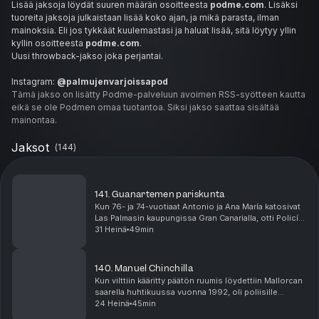
Lisää jaksoja löydät suuren määrän osoitteesta
podme.com
. Lisäksi
tuoreita jaksoja julkaistaan lisää koko ajan, ja mikä parasta, ilman
mainoksia. Eli jos tykkäät kuulemastasi ja haluat lisää, sitä löytyy yllin
kyllin osoitteesta
podme.com
.
Uusi throwback-jakso joka perjantai.
Instagram:
@palmujenvarjoissapod
Facebook:
Tämä jakso on lisätty Podme-palveluun avoimen RSS-syötteen kautta
Palmujen Varjoissa
Host: Jenna Tuhkanen /
eikä se ole Podmen omaa tuotantoa. Siksi jakso saattaa sisältää
@jennaclaudia
Sähköposti:
mainontaa.
palmujenvarjoissa@gmail.com
Musiikki: Niko Korteniemi
Jaksot
(
144
)
Lähdeluettelo:
https://www.diariodeburgos.es/Noticia/ZFD247B15-C05A-FA24-
D69F1A7EF4B8CE2B/202301/El-misterio-de-la-muerte-de-
141. Guanartemen pariskunta
Susana
Kun 76- ja 74-vuotiaat Antonio ja Ana María katosivat
https://elpais.com/diario/1997/02/10/madrid/855577459_850215.
Las Palmasin kaupungissa Gran Canarialla, otti Policía
html
Nacionalin henkirikosyksikkö tapauksen
31 Heinä
49min
https://www.ivoox.com/voz-sombras-juan-ignacio-audios-
tutkittavakseen. Kului kuitenkin yli viisi vuotta, e...
mp3_rf_3850836_1.html
https://elpais.com/diario/1996/01/17/madrid/821881475_850215.
140. Manuel Chinchilla
html
Kun vilttiin kääritty päätön ruumis löydettiin Mallorcan
https://www.elmundo.es/elmundo/2001/10/04/madrid/10022007
saarella huhtikuussa vuonna 1992, oli poliisille
77.html
välittömästi selvää, että kyse oli rikollisten
24 Heinä
45min
https://crimenesdeodio.info/wp-content/uploads/2015/10/La-
välienselvittelystä. * Tiedäthän, että tämä kuu...