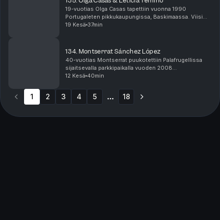
135. Olga Casas & Leticia Temiño
19-vuotias Olga Casas tapettiin vuonna 1990
Portugaleten pikkukaupungissa, Baskimaassa. Viisi
vuotta myöhemmin surmansa sai 18-vuotias Leticia
19 Kesä
37min
Temiño. Molemmat tytöt olivat matkalla illanvietosta
koti...
134. Montserrat Sánchez López
40-vuotias Montserrat puukotettiin Palafrugellissa
sijaitsevalla parkkipaikalla vuoden 2008
marraskuussa. Rikospaikalta löytyi myös syyllisen
12 Kesä
40min
verta ja hän tallentui lähialueen turvakameroihin. Miten
s...
1
2
3
4
5
18
More pages