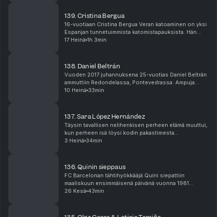
polici%CC%81a-localiza-al-rapado-que-sembro%CC%81-
dudas-sobre-la-muerte-de-Susana-Ruiz-Edicio%CC%81n-
139. Cristina Bergua
impresa-EL-PAI%CC%81S.pdf
16-vuotiaan Cristina Bergua Veran katoaminen on yksi
https://www.informeraxen.es/la-policia-detiene-a-dos-
Espanjan tunnetuimmista katomistapauksista. Hän
hombres-por-el-asesinato-de-beatriz-agredano-hace-tres-
katosi Cornellà de Llobregatissa maaliskuun
17 Heinä
1h 3min
anos-en-vicalvaro/
yhdeksäntenä päivänä vuonna 1997. * Tiedäthän, että
täm...
https://www.laescenadelcrimen.com/crimen/la-inquietante-
muerte-de-susana-ruiz/2/
138. Daniel Beltrán
https://www.rtve.es/drmn/embed/video/1660204
Vuoden 2017 juhannuksena 25-vuotias Daniel Beltrán
https://criminalia.es/asesino/susana-ruiz/#Amigos
ammuttiin Redondelassa, Pontevedrassa. Ampuja
saatiin kiinni vain minuutteja myöhemmin. * Tiedäthän,
10 Heinä
33min
että tämä kuuntelemasi jakso on podcastin alkuv...
137. Sara López Hernández
Täysin tavallisen nelihenkisen perheen elämä muuttui,
kun perheen isä löysi kodin pakastimesta
vastasyntyneen vauvan ruumiin. Eivätkä yllätykset
3 Heinä
34min
loppuneet tähän. * Tiedäthän, että tämä kuuntelemasi
j...
136. Quinin sieppaus
FC Barcelonan tähtihyökkääjä Quini siepattiin
maaliskuun ensimmäisenä päivänä vuonna 1981
Barcelonassa. Etsinnät käynnistyivät välittömästi,
26 Kesä
43min
mutta neuvottelut sieppaajien kanssa eivät sujuneet
kuten e...