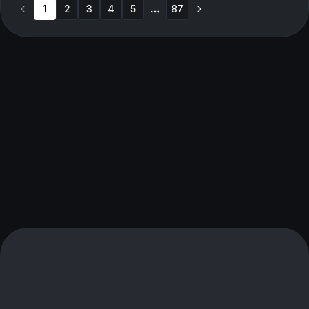
1
2
3
4
5
87
More pages