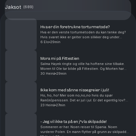
Jaksot
(
689
)
Hva er din foretrukne torturmetode?
Hva er den verste torturmetoden du kan tenke deg?
Hvis svaret ikke er geiter som slikker deg under
føttene, har du ikke hørt denne episoden enda. Kan
6 Elo
29min
man bake cookies med gjær? Og hvor mange boksere
t...
Mora mi på Fittestien
Salma Hayek ringte og ville ha hoftene sine tilbake.
Moren til Ole tar bilde på Fittestien. Og Morten har
visst en greie med å krangle med dyr. Middagstips:
30 Heinä
29min
Lasagne, gjerne med hundre lag! produser...
Ikke kom med sånne nissegreier i juli!
Ho, ho, ho! Mer som no,no,no hvis du spør
Ram(m)penissen. Det er jul i jul. Er det egentlig lov?
Hvilken sunn matrett vil du egentlig at skal smake
23 Heinä
27min
wienerbrød? Og kan Petter Katastrofe bli den kjendi...
- Jeg vil ikke ta på en j*vla skilpadde!
Sommeren er her. Noen reiser til Spania. Noen
vurderer Polen. En mann flytter på grunn av skilpadder.