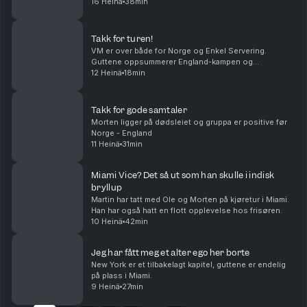
Livet tar folk i forskjellige retninger.Middagstips:
16 Heinä
38min
Shrimp on the barbie, mate! Produsert av Kat...
Takk for turen!
VM er over både for Norge og Enkel Servering.
Guttene oppsummerer England-kampen og
mesterskapet. Takk for følget!
12 Heinä
18min
Takk for gode samtaler
Morten ligger på dødsleiet og gruppa er positive før
Norge - England
11 Heinä
31min
Miami Vice? Det så ut som han skulle i indisk
bryllup
Martin har tatt med Ole og Morten på kjøretur i Miami.
Han har også hatt en flott opplevelse hos frisøren.
10 Heinä
42min
Jeg har fått meg et alter ego her borte
New York er et tilbakelagt kapitel, guttene er endelig
på plass i Miami.
9 Heinä
27min