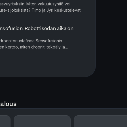
asvuyrityksiin. Miten vakuutusyhtiö voi
ure-sijoituksista? Timo ja Jyri keskustelevat
siitä, miksi niin kau...
sofusion: Robottisodan aika on
 droonitorjuntafirma Sensofusionin
n kertoo, miten droonit, tekoäly ja
yntiä juuri nyt. Keskustelemme Ukrainan s...
talous