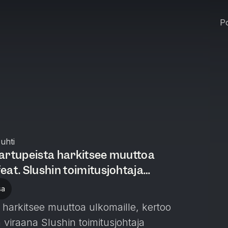
Po
uhti
artupeista harkitsee muuttoa
eat. Slushin toimitusjohtaja
sa
tä harkitsee muuttoa ulkomaille, kertoo
 viraana Slushin toimitusjohtaja