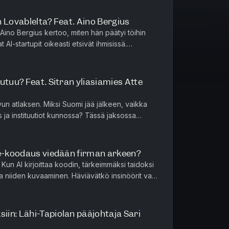
 Lovablelta? Feat. Aino Bergius
 Aino Bergius kertoo, miten hän päätyi töihin
AI-startupit oikeasti etsivät ihmisissä.
n, miksi uteliaisuus...
utuu? Feat. Sitran yliasiamies Atte
vun atlaksen. Miksi Suomi jää jälkeen, vaikka
 ja instituutiot kunnossa? Tässä jaksossa
 siihen, miksi kaikk...
be-koodaus viedään firman arkeen?
un AI kirjoittaa koodin, tärkeimmäksi taidoksi
 niiden kuvaaminen. Häviävätkö insinöörit vai
 Timo ja Jyri pur...
in: Lähi-Tapiolan pääjohtaja Sari