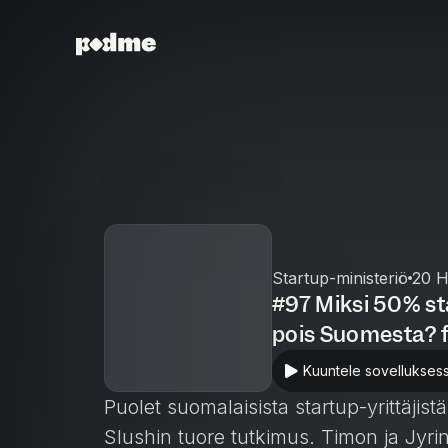
Startup-ministeriö
20 H
#97 Miksi 50% st
pois Suomesta? f
Noora Saksa
Kuuntele sovellukses
Puolet suomalaisista startup-yrittäjis
Slushin tuore tutkimus. Timon ja Jyrin