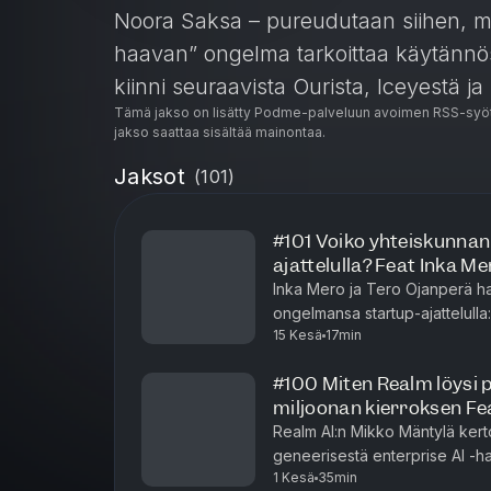
Noora Saksa – pureudutaan siihen, mi
haavan” ongelma tarkoittaa käytännöss
kiinni seuraavista Ourista, Iceyestä ja 
Tämä jakso on lisätty Podme-palveluun avoimen RSS-syöt
jakso saattaa sisältää mainontaa.
Jaksot
(
101
)
#101 Voiko yhteiskunnan
ajattelulla? Feat Inka M
Inka Mero ja Tero Ojanperä h
ongelmansa startup-ajattelul
15 Kesä
17min
Keskustelussa pureudutaan kou
#100 Miten Realm löysi p
miljoonan kierroksen Fe
Realm AI:n Mikko Mäntylä kert
geneerisestä enterprise AI -h
1 Kesä
35min
löysi sitä kautta vahvemman pr