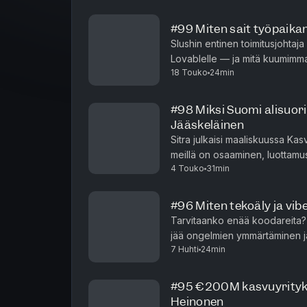
#99 Miten sait työpaikan
Slushin entinen toimitusjohtaja
Lovablelle — ja mitä kuumimmat 
18 Touko
24min
Keskustelussa pureudutaan siihe
#98 Miksi Suomi alisuori
Jääskeläinen
Sitra julkaisi maaliskuussa Kas
meillä on osaaminen, luottamus
4 Touko
31min
pureudutaan kasvun esteisiin ja
#96 Miten tekoäly ja vi
Tarvitaanko enää koodareita? K
jää ongelmien ymmärtäminen ja
7 Huhti
24min
muuttuvatko kaikki koodareiksi?
#95 €200M kasvuyrityksi
Heinonen