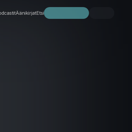
dcastit
Äänikirjat
Etsi
Kokeile ilmaiseksi
Kirjaudu