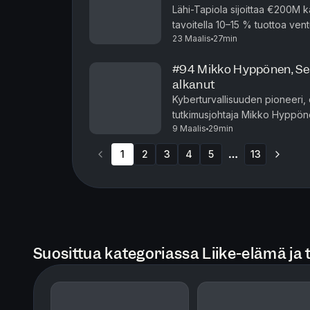
Lähi-Tapiola sijoittaa €200M k
tavoitella 10–15 % tuottoa vent
23 Maalis
27min
pääjohtaja Sari Heinosen kanssa 
#94 Mikko Hyppönen, Sen
alkanut
Kyberturvallisuuden pioneeri,
tutkimusjohtaja Mikko Hyppöne
9 Maalis
29min
robotisaatio muuttavat sodankä
1
2
3
4
5
13
More pages
Suosittua kategoriassa Liike-elämä ja 