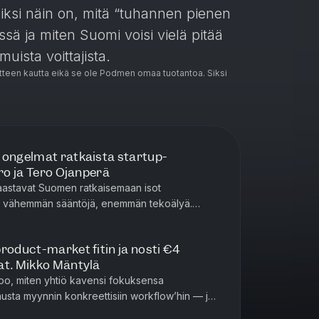
ksi näin on, mitä “tuhannen pienen
ä ja miten Suomi voisi vielä pitää
muista voittajista.
teen kautta eikä se ole Podmen omaa tuotantoa. Siksi
 ongelmat ratkaista startup-
ero ja Tero Ojanperä
aastavat Suomen ratkaisemaan isot
la: vähemmän sääntöjä, enemmän tekoälyä.
lutuksen alamäkeen, huomiotalouteen, jul...
roduct-market fitin ja nosti €4
at. Mikko Mäntylä
oo, miten yhtiö kavensi fokuksensa
austa myynnin konkreettisiin workflow’hin — ja
oduct-market fitin. Jaksossa p...