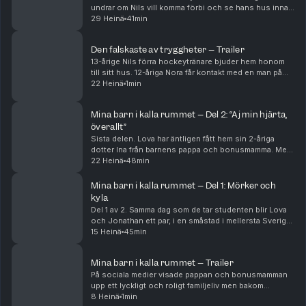
undrar om Nils vill komma förbi och se hans hus innan
han ska flytta. Nils, en 13-åring som säger YOLO och ja
29 Heinä
41min
till det mesta, hänger på. Men där i ...
Den falskaste av tryggheter – Trailer
13-årige Nils förra hockeytränare bjuder hem honom
till sitt hus. 12-åriga Nora får kontakt med en man på
nätet, som på fritiden är danslärare. Det här är en
22 Heinä
1min
berättelse om två olika fall. Om två barn,...
Mina barn i kalla rummet – Del 2: “Aj min hjärta,
överallt”
Sista delen. Lova har äntligen fått hem sin 2-åriga
dotter Ina från barnens pappa och bonusmamma. Men
när Lova får se det kraftiga blåmärket på baksidan av
22 Heinä
48min
dotterns lår blir oron för den 4-årige sonen...
Mina barn i kalla rummet – Del 1: Mörker och
kyla
Del 1 av 2. Samma dag som de tar studenten blir Lova
och Jonathan ett par, i en småstad i mellersta Sverige.
Knappt tre år senare har de två barn och en stor
15 Heinä
45min
lägenhet, men de är ingen lycklig familj. ...
Mina barn i kalla rummet – Trailer
På sociala medier visade pappan och bonusmamman
upp ett lyckligt och roligt familjeliv men bakom
kulisserna utsattes små barn för hänsynslöst våld av
8 Heinä
1min