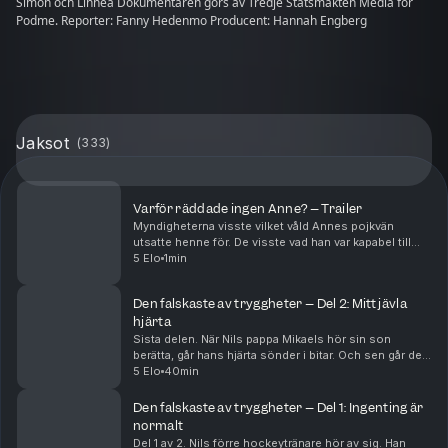
Simon och Linnéa Dokumentären görs av Tredje Statsmakten Media för
Podme. Reporter: Fanny Hedenmo Producent: Hannah Engberg
Jaksot
(
333
)
Varför räddade ingen Anne? – Trailer
Myndigheterna visste vilket våld Annes pojkvän
utsatte henne för. De visste vad han var kapabel till
och de visste om hennes och anhörigas rädsla. Men
5 Elo
1min
trots det, klarade samhället inte av att skydda h...
Den falskaste av tryggheter – Del 2: Mitt jävla
hjärta
Sista delen. När Nils pappa Mikaels hör sin son
berätta, går hans hjärta sönder i bitar. Och sen går det
fort. Polisen hittar totalt nio pojkar som Nils förra
5 Elo
40min
tränare Arvid haft kontakt med. Arvid har...
Den falskaste av tryggheter – Del 1: Ingenting är
normalt
Del 1 av 2. Nils förre hockeytränare hör av sig. Han