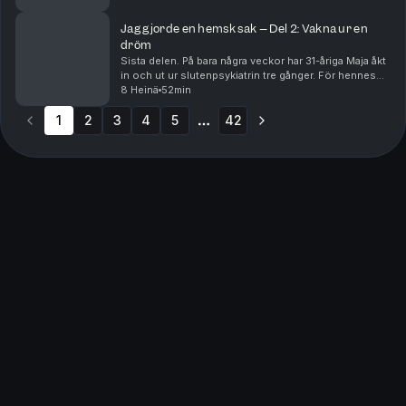
tortyrliknande karaktär. De små barnen förnedrades...
Jag gjorde en hemsk sak – Del 2: Vakna ur en
dröm
Sista delen. På bara några veckor har 31-åriga Maja åkt
in och ut ur slutenpsykiatrin tre gånger. För hennes
nära och kära är det uppenbart att hon inte är sig själv,
8 Heinä
52min
utan befinner sig i en psykos. Me...
1
2
3
4
5
42
More pages