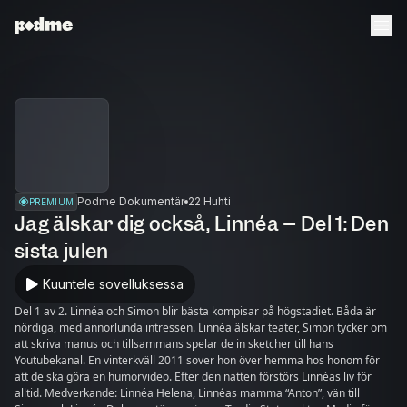
Podme Dokumentär
22 Huhti
PREMIUM
Jag älskar dig också, Linnéa – Del 1: Den
sista julen
Kuuntele sovelluksessa
Del 1 av 2. Linnéa och Simon blir bästa kompisar på högstadiet. Båda är
nördiga, med annorlunda intressen. Linnéa älskar teater, Simon tycker om
att skriva manus och tillsammans spelar de in sketcher till hans
Youtubekanal. En vinterkväll 2011 sover hon över hemma hos honom för
att de ska göra en humorvideo. Efter den natten förstörs Linnéas liv för
alltid. Medverkande: Linnéa Helena, Linnéas mamma “Anton”, vän till