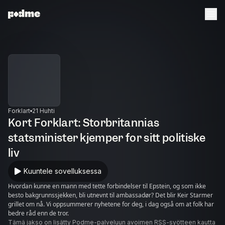
Forklart
21 Huhti
Kort Forklart: Storbritannias
statsminister kjemper for sitt politiske
liv
Kuuntele sovelluksessa
Hvordan kunne en mann med tette forbindelser til Epstein, og som ikke
besto bakgrunnssjekken, bli utnevnt til ambassadør? Det blir Keir Starmer
grillet om nå. Vi oppsummerer nyhetene for deg, i dag også om at folk har
bedre råd enn de tror.
Tämä jakso on lisätty Podme-palveluun avoimen RSS-syötteen kautta