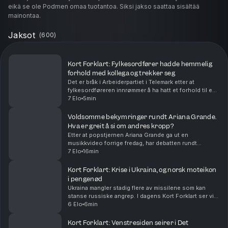
eikä se ole Podmen omaa tuotantoa. Siksi jakso saattaa sisältää
mainontaa.
Jaksot
(
600
)
Kort Forklart: Fylkesordfører hadde hemmelig
forhold med kollega og trekker seg
Det er bråk i Arbeiderpartiet i Telemark etter at
fylkesordføreren innrømmer å ha hatt et forhold til en
kollega. Partiet beskriver saken som alvorlig. Vi
7 Elo
5min
oppsummerer nyhetene for deg, i dag også om a...
Voldsomme bekymringer rundt Ariana Grande.
Hva er greit å si om andres kropp?
Etter at popstjernen Ariana Grande ga ut en
musikkvideo forrige fredag, har debatten rundt
kroppen hennes rast. Bekymrede fans verden over
7 Elo
16min
mener hun er blitt skremmende tynn. Nå trekker
artisten seg t...
Kort Forklart: Krise i Ukraina, og norsk moteikon
i pengenød
Ukraina mangler stadig flere av missilene som kan
stanse russiske angrep. I dagens Kort Forklart ser vi
på hvorfor det skjer – og hvilke konsekvenser det kan
6 Elo
6min
få. I tillegg snakker vi om Infantinos kri...
Kort Forklart: Venstresiden seirer i Det