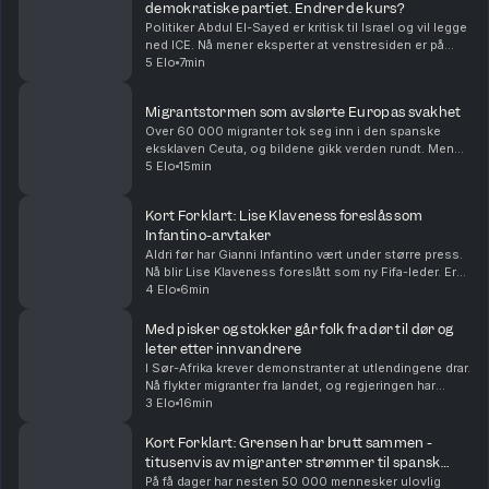
demokratiske partiet. Endrer de kurs?
Politiker Abdul El-Sayed er kritisk til Israel og vil legge
ned ICE. Nå mener eksperter at venstresiden er på
fremmarsj i Det demokratiske partiet i USA. Vi
5 Elo
7min
oppsummerer nyhetene for deg, i dag også om...
Migrantstormen som avslørte Europas svakhet
Over 60 000 migranter tok seg inn i den spanske
eksklaven Ceuta, og bildene gikk verden rundt. Men
den virale fortellingen om hva som skjedde kan bli
5 Elo
15min
viktigere enn den egentlige forklaringen. Med Euro...
Kort Forklart: Lise Klaveness foreslås som
Infantino-arvtaker
Aldri før har Gianni Infantino vært under større press.
Nå blir Lise Klaveness foreslått som ny Fifa-leder. Er
det realistisk? Vi oppsummerer nyhetene for deg, i
4 Elo
6min
dag også om at Ukraina angriper Russla...
Med pisker og stokker går folk fra dør til dør og
leter etter innvandrere
I Sør-Afrika krever demonstranter at utlendingene drar.
Nå flykter migranter fra landet, og regjeringen har
deportert over 50 000. Både folk i gatene og
3 Elo
16min
regjeringen mener innvandring er årsaken til ar...
Kort Forklart: Grensen har brutt sammen -
titusenvis av migranter strømmer til spansk
eksklave
På få dager har nesten 50 000 mennesker ulovlig