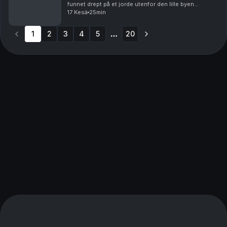
funnet drept på et jorde utenfor den lille byen
Mansfield i Texas. Frykten vokser blant innbyggerne,
17 Kesä
25min
og politiet står rådløse. De forstår ikke hvem som...
1
2
3
4
5
20
More pages