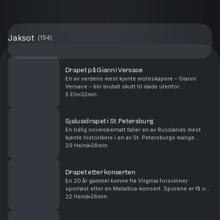
Jaksot
(
154
)
Drapet på Gianni Versace
En av verdens mest kjente moteskapere – Gianni
Versace – blir brutalt skutt til døde utenfor
luksusvillaen sin i Miami Beach. Drapet virker planlagt,
5 Elo
32min
men verden forstår ikke hvorfor Versace er blitt e...
Sjalusidrapet i St.Petersburg
En tidlig novembernatt faller en av Russlands mest
kjente historikere i en av St. Petersburgs mange
kanaler. Det er med nød og neppe han blir reddet. Men
29 Heinä
28min
når redningstjenesten går gjennom ryggsekken h...
Drapet etter konserten
En 20 år gammel kvinne fra Virginia forsvinner
sporløst etter en Metallica-konsert. Sporene er få og
politiet sliter. Idet saken ser ut til å kjørt seg helt fast,
22 Heinä
28min
begynner det å dukke opp svar. Det sk...