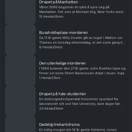
Drapet på Manhattan
Våren 1996 begynner et rykte å spre seg på
Manhattan. Det sies at Michael Alig, New Yorks mest
dekadente partyfikser, har drept og partert vennen sin.
15 Heinä
26min
Men det virker ikke som om noen tror helt på det....
Bussholdeplass-morderen
Da 13 år gamle Milly Dowler går av toget i Walton-on-
Thames en torsdag ettermiddag, er det siste gang hun
blir sett i live. Mannen som drepte henne, er allerede
8 Heinä
29min
på jakt etter sitt neste offer – og ha...
Den utenkelige morderen
I 1986 kommer den 27 år gamle John Ruetten hjem og
finner sin kone Sherri Rasmussen drept i stuen. Ingen
blir mistenkt for drapet før et skittent sjalusidrama til
1 Heinä
27min
slutt blir avslørt, over 20 år senere...
Drapet på Yale-studenten
En doktorgradsstipendiat forsvinner sporløst fra
laboratoriet sitt ved Yale University, bare dager før
bryllupet sitt. I begynnelsen er det håp om at hun har
24 Kesä
29min
reist frivillig, men snart peker spor fra ...
Dødelig trekantdrama
En tidlig morgen blir 16 år gamle Adrianne Jones