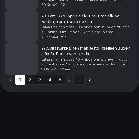
Kolme toisilleen täysin tuntematonta suomalaista
30 Kesä
1h 22min
törmäsivät toisiinsa Torroxin kylässä Andalusiassa...
78. Tottuuko Espanjan kuumuuteen ikinä? –
Faktaa ja omia kokemuksia
Lataa ilmainen opas: 10 vinkkiä onnistuneen muuton
suunnitteluunSuomen ulkoministeriö antoi
alkukesästä Espanjasta matkustusvaroituksen, jossa
23 Kesä
45min
muistutettiin korkeista lämpötiloista ja
metsäpalovaarast...
77. Salla Kärkkäinen manifestoi itselleen uuden
elämän Fuerteventuralla
Lataa ilmainen opas: 10 vinkkiä onnistuneen muuton
suunnitteluun "Jotain puuttuu elämästä." Näin mietti
Salla Kärkkäinen Suomessa, jossa hän eli kaikin puolin
16 Kesä
1h 20min
hyvää elämää. Samalla Salla lähetys 35 ik...
1
2
3
4
5
11
More pages