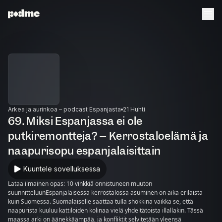
Arkea ja aurinkoa – podcast Espanjasta
21 Huhti
69. Miksi Espanjassa ei ole
putkiremontteja? – Kerrostaloelämä ja
naapurisopu espanjalaisittain
Kuuntele sovelluksessa
Lataa ilmainen opas: 10 vinkkiä onnistuneen muuton
suunnitteluunEspanjalaisessa kerrostalossa asuminen on aika erilaista
kuin Suomessa. Suomalaiselle saattaa tulla shokkina vaikka se, että
naapurista kuuluu kattiloiden kolinaa vielä yhdeltätoista illallakin. Tässä
maassa arki on äänekkäämpää, ja konfliktit selvitetään yleensä