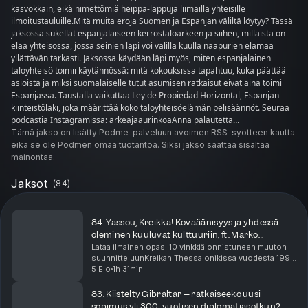
kasvokkain, eikä nimettömiä heippa-lappuja liimailla yhteisille
ilmoitustauluille.Mitä muita eroja Suomen ja Espanjan väliltä löytyy? Tässä
jaksossa sukellat espanjalaiseen kerrostaloarkeen ja siihen, millaista on
elää yhteisössä, jossa seinien läpi voi välillä kuulla naapurien elämää
yllättävän tarkasti. Jaksossa käydään läpi myös, miten espanjalainen
taloyhteisö toimii käytännössä: mitä kokouksissa tapahtuu, kuka päättää
asioista ja miksi suomalaiselle tutut asumisen ratkaisut eivät aina toimi
Espanjassa. Taustalla vaikuttaa Ley de Propiedad Horizontal, Espanjan
kiinteistölaki, joka määrittää koko taloyhteisöelämän pelisäännöt. Seuraa
podcastia Instagramissa: arkeajaaurinkoaAnna palautetta
verkkolomakkeella: arkeajaaurinkoa.com/palaute
Tämä jakso on lisätty Podme-palveluun avoimen RSS-syötteen kautta
eikä se ole Podmen omaa tuotantoa. Siksi jakso saattaa sisältää
mainontaa.
Jaksot
(
84
)
84. Yassou, Kreikka! Kovaäänisyys ja yhdessä
oleminen kuuluvat kulttuuriin, ft. Marko
Suomalainen
Lataa ilmainen opas: 10 vinkkiä onnistuneen muuton
suunnitteluunKreikan Thessalonikissa vuodesta 1995
asunut Marko Suomalainen osaa huutaa kuin
5 Elo
1h 31min
paikallinen – eikä se ole Kreikassa epäkohteliasta,
vaan...
83. Kiistelty Gibraltar – ratkaiseeko uusi
sopimus yli 300-vuotisen diplomatiasotkun?