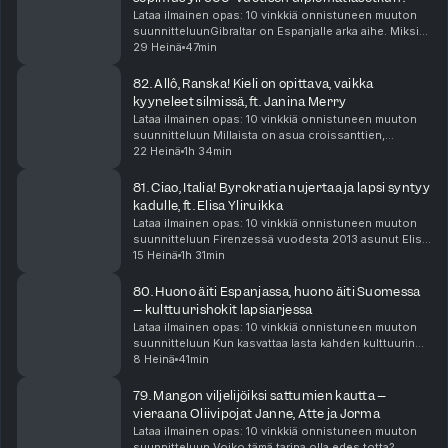
Lataa ilmainen opas: 10 vinkkiä onnistuneen muuton
suunnitteluunGibraltar on Espanjalle arka aihe. Miksi
se ylipäätään kuuluu Iso-Britannialle? Miksi Espanja
29 Heinä
47min
haluaa alueen takaisin? Entä miten Gibralt...
82. Allô, Ranska! Kieli on opittava, vaikka
kyyneleet silmissä, ft. Janina Merry
Lataa ilmainen opas: 10 vinkkiä onnistuneen muuton
suunnitteluun Millaista on asua croissanttien,
juustojen ja byrokratian maassa Ranskassa? Ranskan-
22 Heinä
1h 34min
oppaana toimii Janina Merry, joka on asunut maassa ...
81. Ciao, Italia! Byrokratia nujertaa ja lapsi syntyy
kadulle, ft. Elisa Yliruikka
Lataa ilmainen opas: 10 vinkkiä onnistuneen muuton
suunnitteluun Firenzessä vuodesta 2013 asunut Elisa
Yliruikka on nähnyt Italian aurinkoiset sekä varjoisat
15 Heinä
1h 31min
puolet. Jo ensimmäisenä vuotenaan hän jou...
80. Huono äiti Espanjassa, huono äiti Suomessa
– kulttuurishokit lapsiarjessa
Lataa ilmainen opas: 10 vinkkiä onnistuneen muuton
suunnitteluun Kun kasvattaa lasta kahden kulttuurin
välissä, huomaa nopeasti, ettei "hyvä äiti" näytä
8 Heinä
41min
kaikkialla samalta. Sekaannuksia ja kulttuurish...
79. Mangon viljelijöiksi sattumien kautta –
vieraana Oliivipojat Janne, Atte ja Jorma
Lataa ilmainen opas: 10 vinkkiä onnistuneen muuton
suunnitteluun Voiko tämä tarina olla edes totta?