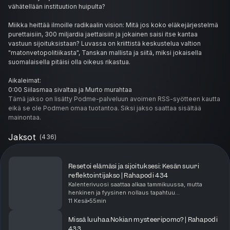
vähätellään instituution huipulta?
Miikka heittää ilmoille radikaalin vision: Mitä jos koko eläkejärjestelmä
purettaisiin, 300 miljardia jaettaisiin ja jokainen saisi itse kantaa
vastuun sijoituksistaan? Luvassa on kriittistä keskustelua valtion
"matonvetopolitiikasta", Tanskan mallista ja siitä, miksi jokaisella
suomalaisella pitäisi olla oikeus rikastua.
Aikaleimat:
0:00 Siilasmaa sivaltaa ja Murto murahtaa
0:38 Datakeskukset: Kasvua vai sähkölaskun korotuksia?
Tämä jakso on lisätty Podme-palveluun avoimen RSS-syötteen kautta
2:23 Nimby vai Yesby? Datakeskusten paikalliset vaikutukset
eikä se ole Podmen omaa tuotantoa. Siksi jakso saattaa sisältää
5:30 Suomen puuttuva visio ja Tanskan malli
mainontaa.
10:42 Hyvinvointivaltio vai pelkkä vointivaltio?
12:35 Radikaali visio: Puretaan eläkerahastot!
Jaksot
(
436
)
15:51 Keva-pomo vs. nuoret säästäjät
19:00 Laskelmat pöytään: Eläkemaksut vs. oma sijoittaminen
21:00 Matonveto ikäluokan alta – Mitä eläkkeille tapahtuu?
Resetoi elämäsi ja sijoituksesi: Kesän suuri
23:35 Ohjeita nuorelle: Sulje korvat ja aloita säästäminen
reflektointijakso | Rahapodi 434
Kalenterivuosi saattaa alkaa tammikuussa, mutta
Vastuunrajoitus:
henkinen ja fyysinen nollaus tapahtuu
Rahapodiin kerätyt tiedot on voitu hankkia useista eri julkisista
todellisuudessa kesälomalla. Jasmin ja Miikka
11 Kesä
55min
pureutuvat elämän ja talouden suuriin
lähteistä. Nordnetin pyrkimyksenä on käyttää luotettavaa ja kattavaa
suunnanmuutoksiin. Onko arkesi...
tietoa, mutta tämä ei sulje pois mahdollisuutta siitä, että tiedoissa voi
Missä luuhaa Nokian mysteeripomo? | Rahapodi
esiintyä virheitä. Nordnet ja sen palveluksessa oleva henkilökunta
433