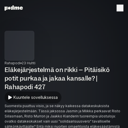
Rahapodi
23 Huhti
Eläkejärjestelmä on rikki – Pitäisikö
potit purkaa ja jakaa kansalle? |
Rahapodi 427
Kuuntele sovelluksessa
Suomesta puuttuu visio, ja se näkyy kaikessa datakeskuksista
eläkejärjestelmään. Tässä jaksossa Jasmin ja Miikka perkaavat Risto
Siilasmaan, Risto Murron ja Jaakko Kianderin tuoreimpia ulostuloja:
ovatko datakeskukset vain uusi "solidaarisuusvero" tavalliselle
sähkönkäyttäjälle? Entä miksi nuorten omaehtoista eläkesäästämistä