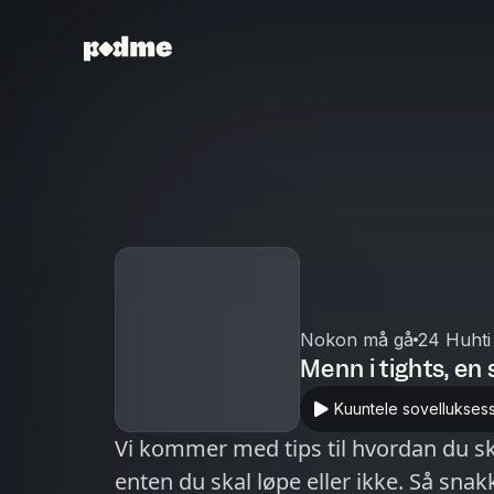
Nokon må gå
24 Huhti
Menn i tights, en
Kuuntele sovellukses
Vi kommer med tips til hvordan du s
enten du skal løpe eller ikke. Så snak