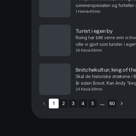
sommerspesialen og forteller 
1 Heinä
40min
det tips til både litteraturnerd
Turist i egen by
Roing har blitt verre enn vi tr
ville vi gjort som turister i e
26 Kesä
29min
som passer perfekt til å beskr
Snitchekultur, king of t
Skal de historiske strøkene i 
år siden Brexit. Kan Andy “king
24 Kesä
39min
også med en innrømmelse i den
1
2
3
4
5
60
More pages