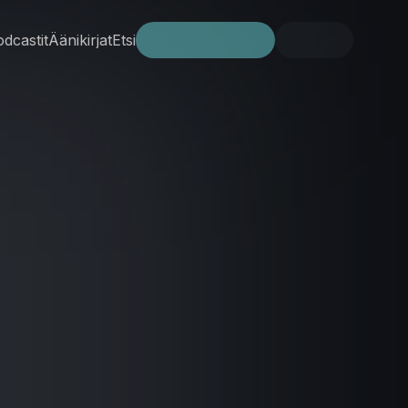
dcastit
Äänikirjat
Etsi
Kokeile ilmaiseksi
Kirjaudu