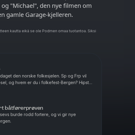
 og "Michael", den nye filmen om
 den gamle Garage-kjelleren.
teen kautta eikä se ole Podmen omaa tuotantoa. Siksi
r
pdaget den norske folkesjelen. Sp og Frp vil
esel, og hvem er du i folkefest-Bergen? Hipster
rt båtførerprøven
sevs burde rodd fortere, og vi gir nye
ergen.