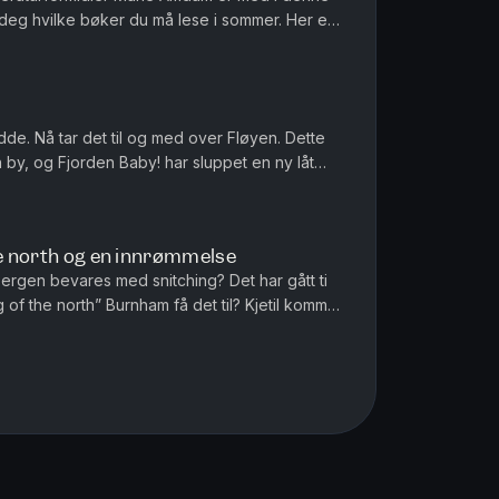
deg hvilke bøker du må lese i sommer. Her er
er, småbarnsforeldre...
odde. Nå tar det til og med over Fløyen. Dette
gen by, og Fjorden Baby! har sluppet en ny låt
ive kommentato...
he north og en innrømmelse
Bergen bevares med snitching? Det har gått ti
 of the north” Burnham få det til? Kjetil kommer
 siste ordinære...