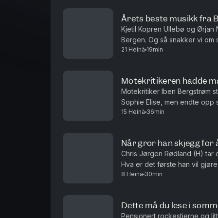
Årets beste musikk fra 
Kjetil Kopren Ullebø og Ørjan N
Bergen. Og så snakker vi om st
21 Heinä
19min
Karmøy.
Motekritikeren hadde m
Motekritiker Iben Bergstrøm s
Sophie Elise, men endte opp s
15 Heinä
36min
sommerspesialen av Nokon må
Når gror han skjegg for å
Chris Jørgen Rødland (H) tar 
Hva er det første han vil gjø
8 Heinä
30min
på laget? Og ikke minst, hva m
Dette må du lese i somm
Pensjonert rockestjerne og li