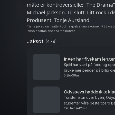
måte er kontroversielle: "The Drama"
Michael Jackson. Til slutt: Litt rock i
Produsent: Tonje Aursland
Tämä jakso on lisätty Podme-palveluun avoimen RSS-syöt
jakso saattaa sisältää mainontaa.
Jaksot
(
479
)
Ingen har flyskam lenge
Kjetil har vært på ferie og op
bruke mer penger på billig di
5 Elo
36min
eller stril?
Odyssevs hadde ikke kla
Turistene tar over byen, Odys
studenter våre beste tips til B
29 Heinä
42min