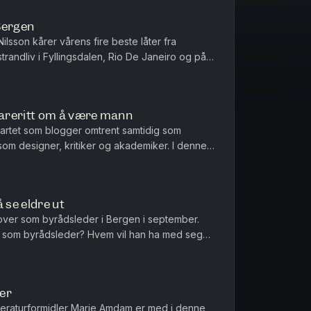
Bergen
ilsson kårer vårens fire beste låter fra
randliv i Fyllingsdalen, Rio De Janeiro og på
areritt om å være mann
tartet som blogger omtrent samtidig som
om designer, kritiker og akademiker. I denne
 gå forklarer hun sammenhengen...
 se eldre ut
over som byrådsleder i Bergen i september.
re som byrådsleder? Hvem vil han ha med seg
ed bybanen? Alt dette og ...
er
tteraturformidler Marie Amdam er med i denne