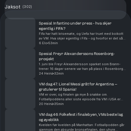
Jaksot
(
302
)
Spesial: Infantino under press - hva skjer
egentlig i FIFA?
Fifa har hatt krisemøte, og Uefa har truet med boikott
av VM. Hva skjer egentlig i Fifa - og hvorfor er det så
steile fronter?
6 Elo
53min
Spesial: Freyr Alexanderssons Rosenborg-
prosjekt
1. juni ble Freyr Alexandersson sparket som Brann-
trener. 16 dager senere var han på plass i Rosenborg. I
denne episoden snakker Alexandersson om hvordan
24 Heinä
32min
han endte i Rosenborg, hvordan han vil endre R...
VM dag 47: Lionel Messi gråt for Argentina –
gratulerer til Spania!
VM er over, og finalen ga mye å snakke om.
Fotballpoddens aller siste episode fra VM i USA er
herved servert. Tusen takk for følget!
20 Heinä
35min
VM dag 46: Folkefest i finalebyen, VMs beste lag
og øyeblikk
Kvelden før kvelden på Manhattan: Fotballpodden går
gjennom den absurde bronsefinalen, den uhyre