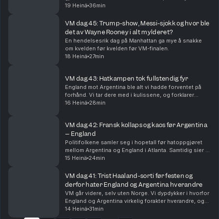
spennende finalen og VMs beste lag, øyeblikk og
19 Heinä
36min
snakkiser.
VM dag 45: Trump-show, Messi-sjokk og hvor ble
det av Wayne Rooney i alt mylderet?
En hendelsesrik dag på Manhattan ga mye å snakke
om kvelden før kvelden før VM-finalen.
18 Heinä
27min
VM dag 43: Hatkampen tok fullstendig fyr
England mot Argentina ble alt vi hadde forventet på
forhånd. Vi tar dere med i kulissene, og forklarer
hvorfor Lionel Messi og Argentina er finaleklare.
16 Heinä
28min
VM dag 42: Fransk kollaps og kaos før Argentina
– England
Politifolkene samler seg i hopetall før hatoppgjøret
mellom Argentina og England i Atlanta. Samtidig sier vi
farvel til Frankrike, og erkjenner at Spania har lurt oss
15 Heinä
24min
litt.
VM dag 41: Trist Haaland-sorti før festen og
derfor hater England og Argentina hverandre
VM går videre, selv uten Norge. Vi dypdykker i hvorfor
England og Argentina virkelig forakter hverandre, og
føltes det ikke som at den største stjernen manglet på
14 Heinä
31min
Slottsplassen?