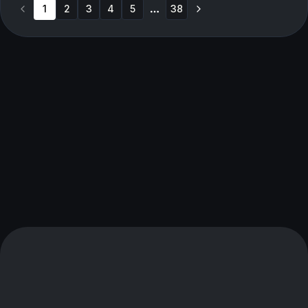
1
2
3
4
5
38
More pages