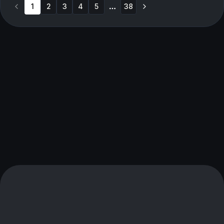
1
2
3
4
5
38
More pages