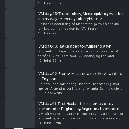
spennende finalen og VMs beste lag, øyeblikk og
19 Heinä
36min
snakkiser.
VM dag 45: Trump-show, Messi-sjokk og hvor ble
det av Wayne Rooney i alt mylderet?
En hendelsesrik dag på Manhattan ga mye å snakke
om kvelden før kvelden før VM-finalen.
18 Heinä
27min
VM dag 43: Hatkampen tok fullstendig fyr
England mot Argentina ble alt vi hadde forventet på
forhånd. Vi tar dere med i kulissene, og forklarer
hvorfor Lionel Messi og Argentina er finaleklare.
16 Heinä
28min
VM dag 42: Fransk kollaps og kaos før Argentina
– England
Politifolkene samler seg i hopetall før hatoppgjøret
mellom Argentina og England i Atlanta. Samtidig sier vi
farvel til Frankrike, og erkjenner at Spania har lurt oss
15 Heinä
24min
litt.
VM dag 41: Trist Haaland-sorti før festen og
derfor hater England og Argentina hverandre
VM går videre, selv uten Norge. Vi dypdykker i hvorfor
England og Argentina virkelig forakter hverandre, og
føltes det ikke som at den største stjernen manglet på
14 Heinä
31min
Slottsplassen?