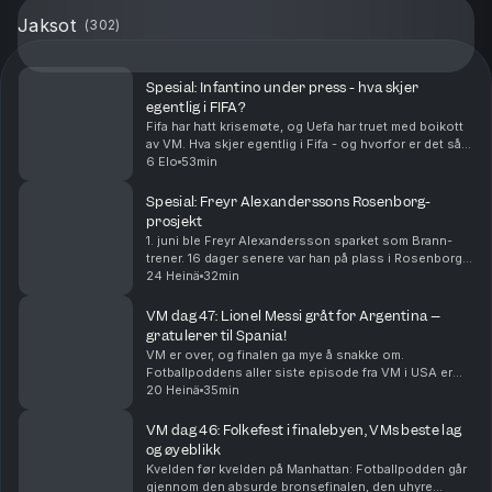
Jaksot
(
302
)
Spesial: Infantino under press - hva skjer
egentlig i FIFA?
Fifa har hatt krisemøte, og Uefa har truet med boikott
av VM. Hva skjer egentlig i Fifa - og hvorfor er det så
steile fronter?
6 Elo
53min
Spesial: Freyr Alexanderssons Rosenborg-
prosjekt
1. juni ble Freyr Alexandersson sparket som Brann-
trener. 16 dager senere var han på plass i Rosenborg. I
denne episoden snakker Alexandersson om hvordan
24 Heinä
32min
han endte i Rosenborg, hvordan han vil endre R...
VM dag 47: Lionel Messi gråt for Argentina –
gratulerer til Spania!
VM er over, og finalen ga mye å snakke om.
Fotballpoddens aller siste episode fra VM i USA er
herved servert. Tusen takk for følget!
20 Heinä
35min
VM dag 46: Folkefest i finalebyen, VMs beste lag
og øyeblikk
Kvelden før kvelden på Manhattan: Fotballpodden går
gjennom den absurde bronsefinalen, den uhyre