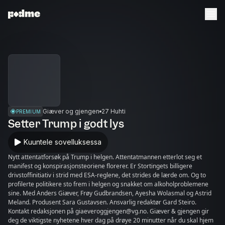
Giæver og gjengen
27 Huhti
PREMIUM
Setter Trump i godt lys
Kuuntele sovelluksessa
Nytt attentatforsøk på Trump i helgen. Attentatmannen etterlot seg et
manifest og konspirasjonsteoriene florerer. Er Stortingets billigere
drivstoffinitiativ i strid med ESA-reglene, det strides de lærde om. Og to
profilerte politikere sto frem i helgen og snakket om alkoholproblemene
sine. Med Anders Giæver, Frøy Gudbrandsen, Ayesha Wolasmal og Astrid
Meland. Produsent Sara Gustavsen. Ansvarlig redaktør Gard Steiro.
Kontakt redaksjonen på giaeveroggjengen@vg.no. Giæver & gjengen gir
deg de viktigste nyhetene hver dag på drøye 20 minutter når du skal hjem