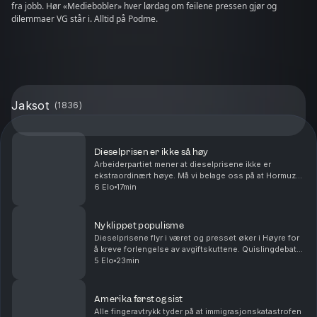
fra jobb. Hør «Mediebobler» hver lørdag om feilene pressen gjør og
dilemmaer VG står i. Alltid på Podme.
Jaksot
(
1836
)
Dieselprisen er ikke så høy
Arbeiderpartiet mener at dieselprisene ikke er
ekstraordinært høye. Må vi belage oss på at Hormuz-
stredet blir liggende bak betalingsmur i uoverskuelig
6 Elo
17min
fremtid? Antall sivile Ukrainere som blir drept ...
Nyklippet populisme
Dieselprisene flyr i været og presset øker i Høyre for
å kreve forlengelse av avgiftskuttene. Quislingdebatt i
Sverige, den norske landssvikeren er aktualisert i
5 Elo
23min
landet som holdt seg nøytral under and...
Amerika først og sist
Alle fingeravtrykk tyder på at immigrasjonskatastrofen