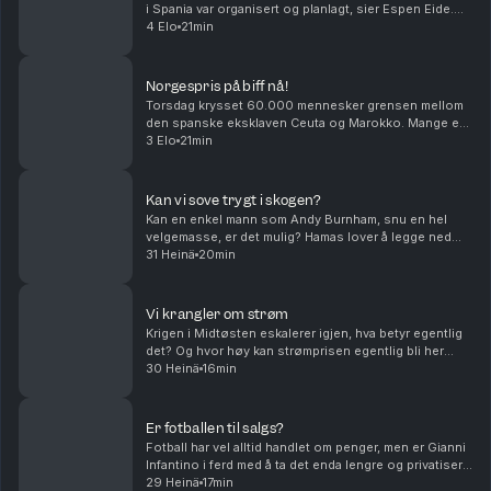
i Spania var organisert og planlagt, sier Espen Eide.
Bør det innføre et tak for samlede velferdsytelser er
4 Elo
21min
debatten etter et regnestykke til NAV...
Norgespris på biff nå!
Torsdag krysset 60.000 mennesker grensen mellom
den spanske eksklaven Ceuta og Marokko. Mange er
drept og alle skylder på hverandre i sakens anledning,
3 Elo
21min
og må det innføres norgespris på biff i dette la...
Kan vi sove trygt i skogen?
Kan en enkel mann som Andy Burnham, snu en hel
velgemasse, er det mulig? Hamas lover å legge ned
våpenet, er det et gjennombrudd eller er det ren
31 Heinä
20min
ønsketetenkning. Og har menn et spesielt ansvar når
de...
Vi krangler om strøm
Krigen i Midtøsten eskalerer igjen, hva betyr egentlig
det? Og hvor høy kan strømprisen egentlig bli her
hjemme? Med Hanne Skartveit, Ayesha Wolasmal og
30 Heinä
16min
Roar Valderhaug. Produsent Sara Gustavsen. Ansv...
Er fotballen til salgs?
Fotball har vel alltid handlet om penger, men er Gianni
Infantino i ferd med å ta det enda lengre og privatisere
fotball-VM. Og hvem skal lede an i debatten om
29 Heinä
17min