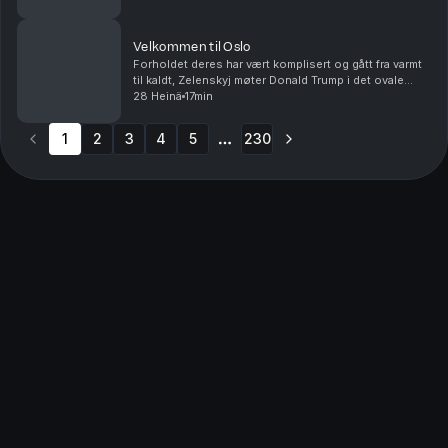
fordommer mot homofile i muslimske miljø...
Velkommen til Oslo
Forholdet deres har vært komplisert og gått fra varmt
til kaldt, Zelenskyj møter Donald Trump i det ovale
kontor i dag. Og verden samles i Oslo til fotball. Det er
28 Heinä
17min
ikke fotball VM, men det er Norway C...
1
2
3
4
5
230
More pages