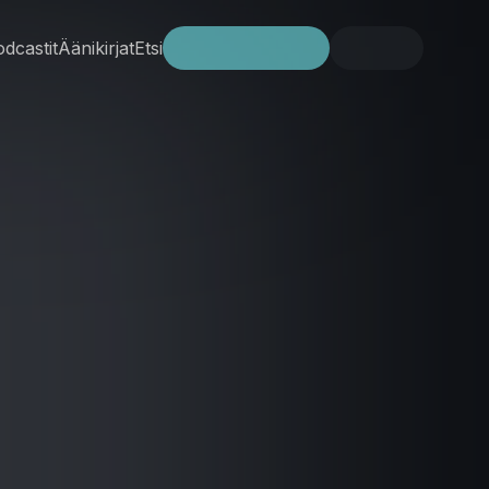
dcastit
Äänikirjat
Etsi
Kokeile ilmaiseksi
Kirjaudu