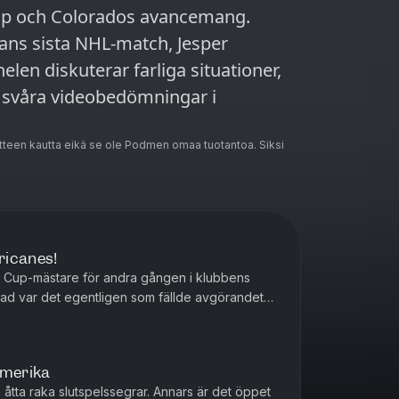
Cup och Colorados avancemang.
ans sista NHL-match, Jesper
elen diskuterar farliga situationer,
 svåra videobedömningar i
teen kautta eikä se ole Podmen omaa tuotantoa. Siksi
rricanes!
y Cup-mästare för andra gången i klubbens
n, vad var det egentligen som fällde avgörandet?
ler... Jonatan Lindqu...
amerika
a åtta raka slutspelssegrar. Annars är det öppet