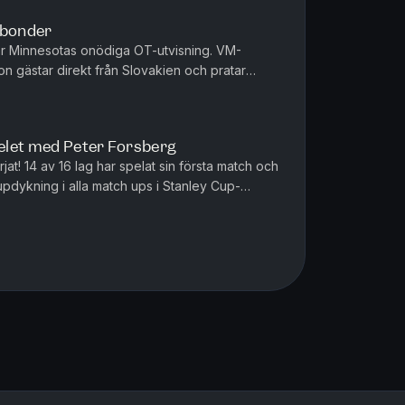
abonder
ynar Minnesotas onödiga OT-utvisning. VM-
on gästar direkt från Slovakien och pratar
burväktare. Vi får dessutom besök av en UNI...
pelet med Peter Forsberg
jat! 14 av 16 lag har spelat sin första match och
updykning i alla match ups i Stanley Cup-
lsammans med Jonatan...