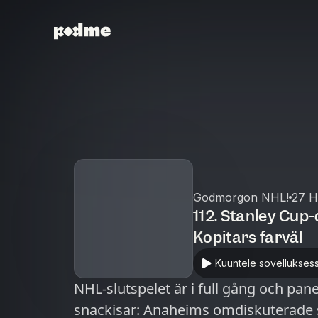
Godmorgon NHL!
27 H
112. Stanley Cup
Kopitars farväl
Kuuntele sovellukses
NHL-slutspelet är i full gång och pan
snackisar: Anaheims omdiskuterade