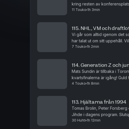
kring resten av konferensplat
11 Touko
1h 3min
både synar och betygsätter bå
115. NHL, VM och draftlo
Vi går som alltid igenom det 
har talat ut om sitt uppehåll. 
7 Touko
1h 2min
Raymond och Mattias Ekholm för
114. Generation Z och j
Mats Sundin är tillbaka i Tor
kvartsfinalerna är igång! Guld
4 Touko
1h 8min
för Tre Kronors talangfulla lag. 
113. Hjältarna från 1994
Tomas Brolin, Peter Forsberg 
Jihde i dagens program. Slutsp
30 Huhti
1h 12min
Pittsburgh har fått tacka för si