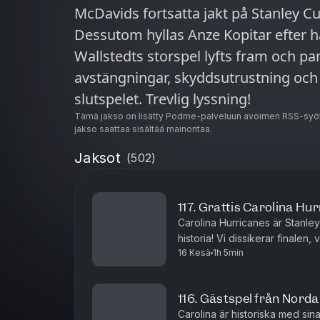
McDavids fortsatta jakt på Stanley 
Dessutom hyllas Anze Kopitar efter h
Wallstedts storspel lyfts fram och pan
avstängningar, skyddsutrustning och
slutspelet. Trevlig lyssning!
Tämä jakso on lisätty Podme-palveluun avoimen RSS-syöt
jakso saattaa sisältää mainontaa.
Jaksot
(
502
)
117. Grattis Carolina Hu
Carolina Hurricanes är Stanle
historia! Vi dissikerar finale
16 Kesä
1h 5min
Förutom Rob Brind'Amours musk
116. Gästspel från Nord
Carolina är historiska med sin