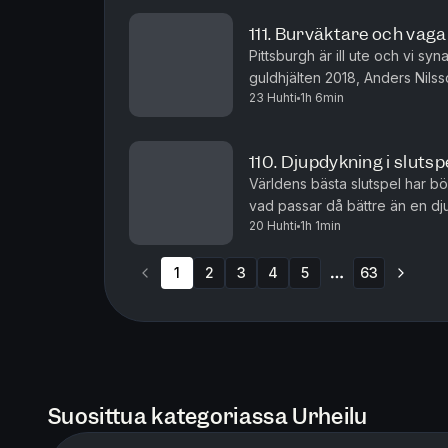
111. Burväktare och vag
Pittsburgh är ill ute och vi s
guldhjälten 2018, Anders Nilss
23 Huhti
1h 6min
talangfulla 
110. Djupdykning i sluts
Världens bästa slutspel har bör
vad passar då bättre än en dj
20 Huhti
1h 1min
slutspelets första omgång til
1
2
3
4
5
63
More pages
Suosittua kategoriassa Urheilu