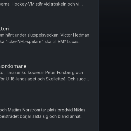
serna. Hockey-VM står vid tröskeln och vi
da Nordamerikanska tr...
tteri
som hänt under slutspelsveckan. Victor Hedman
Vilka "icke-NHL-spelare" ska till VM? Lucas
stärker! Sedan blir ...
uniordomare
onto, Tarasenko kopierar Peter Forsberg och
 för U-18-landslaget och Skellefteå. Och succé
Vilka ska med til...
och Mattias Norström tar plats bredvid Niklas
elsträdet börjar sätta sig och bland annat
g den här säsongen. ...