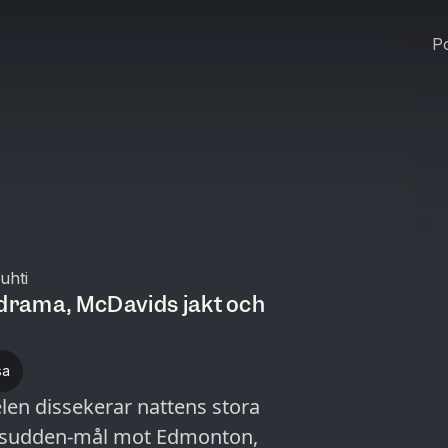
Po
uhti
-drama, McDavids jakt och
sa
elen dissekerar nattens stora
 sudden-mål mot Edmonton,