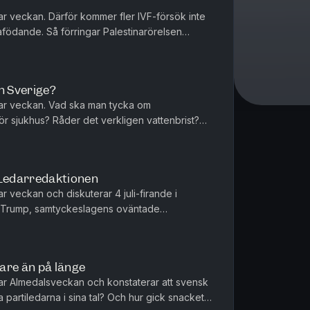
r veckan. Därför kommer fler IVF-försök inte
födande. Så förringar Palestinarörelsen
ge lära av Tyskland. Peter W...
n Sverige?
ar veckan. Vad ska man tycka om
ör sjukhus? Råder det verkligen vattenbrist?
orgerligt? Tove Lifvendahl, Peter We...
Ledarredaktionen
 veckan och diskuterar 4 juli-firande i
 Trump, samtyckeslagens oväntade
 inte riva fel staket. Tove Lifvendahl, ...
are än på länge
r Almedalsveckan och konstaterar att svensk
partiledarna i sina tal? Och hur gick snacket