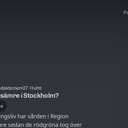
Po
daktionen
27 Huhti
t sämre i Stockholm?
sa
ingsliv har vården i Region
are sedan de rödgröna tog över