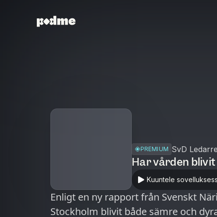
SvD Ledarre
PREMIUM
Har vården blivi
Kuuntele sovellukses
Enligt en ny rapport från Svenskt När
Stockholm blivit både sämre och dyr