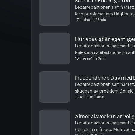
Så blir fler barn gjorda
Ledarredaktionen sammanfatta
lösa problemet med lågt barna
17 Heinä
1h 25min
Förintelsen. Och det kan Sveri
Hur sossigt är egentlige
Ledarredaktionen sammanfatt
Palestinamanifestationer utanf
10 Heinä
1h 23min
Och hur ska Sverige bli mer b
Independence Day med 
Ledarredaktionen sammanfattar
skuggan av president Donald
3 Heinä
1h 13min
konsekvenser samt vikten av att
Almedalsveckan är rolig
Ledarredaktionen sammanfatta
demokrati mår bra. Men vad sa 