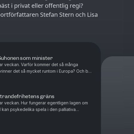
st i privat eller offentlig regi?
rtförfattaren Stefan Stern och Lisa
 Suhonen som minister
ar veckan. Varför kommer det så många
r brinner det så mycket runtom i Europa? Och bör
 minister? Mattias Svensson...
trandefrihetens gräns
r veckan. Hur fungerar egentligen lagen om
l kan psykedelika spela i den palliativa
 nya rymdkapplöpningen om? Matt...