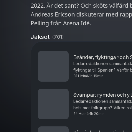
2022. Är det sant? Och sköts välfärd bä
Andreas Ericson diskuterar med rappo
Pelling från Arena Idé.
Jaksot
(
701
)
Bränder, flyktingar och
Ledarredaktionen sammanfatt
flyktingar till Spanien? Varfö
31 Heinä
1h 19min
Daniel Suhonen få chansen som
Svampar, rymden och yt
Ledarredaktionen sammanfatta
hets mot folkgrupp? Vilken rol
24 Heinä
1h 20min
vården? Och vad handlar den