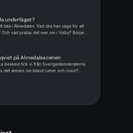
dahl, Paulina Neuding...
da underläget?
att tala i Almedalen. Vad ska han säga för att
 Och vad pratas det mer om i Visby? Börjar
 Ericson diskuterar...
qvist på Almedalsscenen
lka besked fick vi från Sverigedemokraterna
 det annars om bland ruiner och rosor?
drik Johansson, krönikör på led...