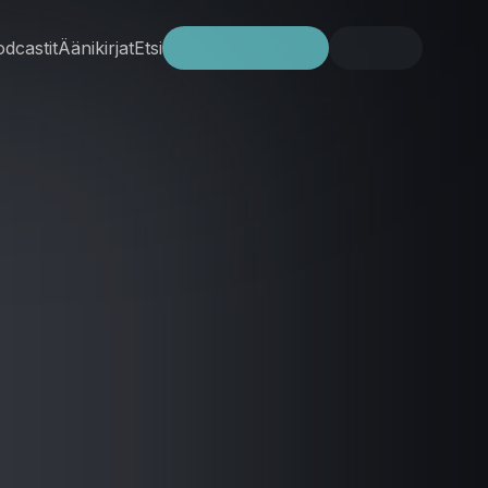
dcastit
Äänikirjat
Etsi
Kokeile ilmaiseksi
Kirjaudu