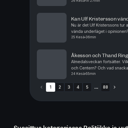
26 Kesä
1h 27min
inför valet i höst? Tove Lifven
Kan Ulf Kristersson vän
Nu är det Ulf Kristerssons tur 
vända underläget i opinionen?
25 Kesä
36min
vänstern bli segerviss? Andreas
Åkesson och Thand Ring
Almedalsveckan fortsätter. Vi
och Centern? Och vad snackas
24 Kesä
55min
Andreas Ericson gästas av Fre
1
2
3
4
5
88
More pages