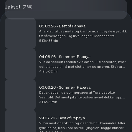
Jaksot
(
789
)
05.08.26 - Best of Papaya
Ansiktet fullt av melis og klar for noen gøyale øyeblikk
fra vårsesongen. Og ikke lenge til Mennene fra
Viennene er tilbake i sesong nå!
5 Elo
33min
04.08.26 - Sommer i Papaya
Vi skal heeeelt i enden av skalaen i Pølsetesten, hvor
det drar seg til nå mot slutten av sommeren. Steinar
kjører Route 66 og blir nesten drept. Det er
4 Elo
32min
sommerminne det!
03.08.26 - Sommer i Papaya
Det skjedde i de sommerdager at Tore besøkte
Vestfold. Det mest pikante pølsenavnet dukker opp
og vi rydder i fryseren. Yes.
3 Elo
31min
29.07.26 - Best of Papaya
Vi har med videoklipp og viser dem til hverandre. Eller
lydklipp da, men Tore sa feil i jingelen. Ragge Rulator