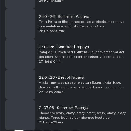
dukker opp, og Steinar utsettes for på-bekostnings-
29 Heinä
32min
humor. Som vanlig. Dette en en liten ...
28.07.26 - Sommer i Papaya
Team Pølsa er tilbake med podagra, bibelcamp og nye
innsendelser vi aldri rakk i løpet av våren.
28 Heinä
29min
27.07.26 - Sommer i Papaya
Bang og Olufsen satt i Birkenau, eller hvordan var det
der igjen. Samma det. Vi griller pølser, vi deler gode
sommerminner og vi tømmer postkassa vår. Det er fint.
27 Heinä
31min
22.07.26 - Best of Papaya
Vi skammer oss på vegne av Jan Eggum, Kaja Huse,
deres og alle andres barn. Men vi koser oss en del
med høydepunkter fra sesongen som gikk.
22 Heinä
28min
Legendene Ole Soo og Shakademus Tandrevold
dukker opp. HEI!
21.07.26 - Sommer i Papaya
These are crazy, crazy, crazy, crazy, crazy, crazy, crazy
nights. Tores bod, pølsemakernes beste og
livreddende førstehjelp. Snakkes!
21 Heinä
29min