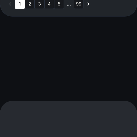
1
2
3
4
5
99
More pages