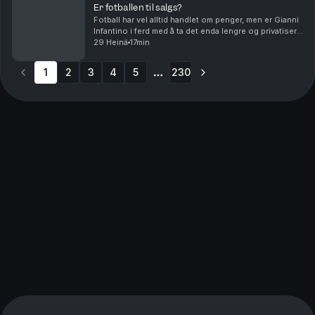
Er fotballen til salgs?
Fotball har vel alltid handlet om penger, men er Gianni
Infantino i ferd med å ta det enda lengre og privatisere
fotball-VM. Og hvem skal lede an i debatten om
29 Heinä
17min
fordommer mot homofile i muslimske miljø...
1
2
3
4
5
230
More pages