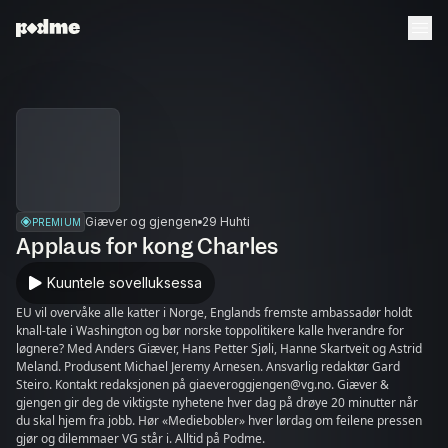
Giæver og gjengen
29 Huhti
PREMIUM
Applaus for kong Charles
Kuuntele sovelluksessa
EU vil overvåke alle katter i Norge, Englands fremste ambassadør holdt
knall-tale i Washington og bør norske toppolitikere kalle hverandre for
løgnere? Med Anders Giæver, Hans Petter Sjøli, Hanne Skartveit og Astrid
Meland. Produsent Michael Jeremy Arnesen. Ansvarlig redaktør Gard
Steiro. Kontakt redaksjonen på giaeveroggjengen@vg.no. Giæver &
gjengen gir deg de viktigste nyhetene hver dag på drøye 20 minutter når
du skal hjem fra jobb. Hør «Mediebobler» hver lørdag om feilene pressen
gjør og dilemmaer VG står i. Alltid på Podme.