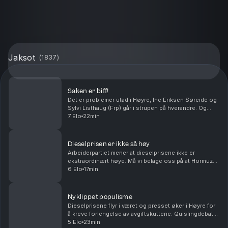
Jaksot
(
1837
)
Saken er biff!
Det er problemer utad i Høyre, Ine Eriksen Søreide og
Sylvi Listhaug (Frp) går i strupen på hverandre. Og
Rødt går inn i debatten om prisen på indrefilet, slik er
7 Elo
22min
det i verdens rikeste land. Med Ander...
Dieselprisen er ikke så høy
Arbeiderpartiet mener at dieselprisene ikke er
ekstraordinært høye. Må vi belage oss på at Hormuz-
stredet blir liggende bak betalingsmur i uoverskuelig
6 Elo
17min
fremtid? Antall sivile Ukrainere som blir drept ...
Nyklippet populisme
Dieselprisene flyr i været og presset øker i Høyre for
å kreve forlengelse av avgiftskuttene. Quislingdebatt i
Sverige, den norske landssvikeren er aktualisert i
5 Elo
23min