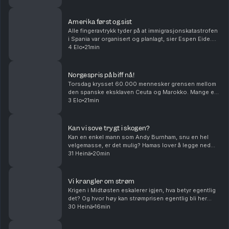
landet som holdt seg nøytral under and...
Amerika først og sist
Alle fingeravtrykk tyder på at immigrasjonskatastrofen
i Spania var organisert og planlagt, sier Espen Eide.
Bør det innføre et tak for samlede velferdsytelser er
4 Elo
21min
debatten etter et regnestykke til NAV...
Norgespris på biff nå!
Torsdag krysset 60.000 mennesker grensen mellom
den spanske eksklaven Ceuta og Marokko. Mange er
drept og alle skylder på hverandre i sakens anledning,
3 Elo
21min
og må det innføres norgespris på biff i dette la...
Kan vi sove trygt i skogen?
Kan en enkel mann som Andy Burnham, snu en hel
velgemasse, er det mulig? Hamas lover å legge ned
våpenet, er det et gjennombrudd eller er det ren
31 Heinä
20min
ønsketetenkning. Og har menn et spesielt ansvar når
de...
Vi krangler om strøm
Krigen i Midtøsten eskalerer igjen, hva betyr egentlig
det? Og hvor høy kan strømprisen egentlig bli her
hjemme? Med Hanne Skartveit, Ayesha Wolasmal og
30 Heinä
16min
Roar Valderhaug. Produsent Sara Gustavsen. Ansv...