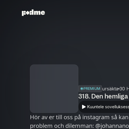
ursäkta
30 H
PREMIUM
318. Den hemlig
Kuuntele sovellukses
Hör av er till oss på instagram så kan
problem och dilemman: @johannanordst