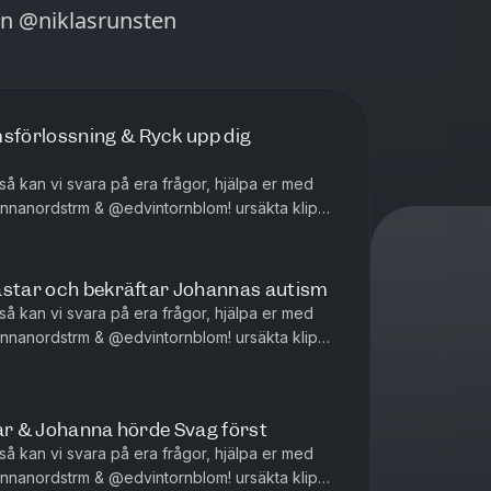
en @niklasrunsten
förlossning & Ryck upp dig
 så kan vi svara på era frågor, hjälpa er med
strm & @edvintornblom! ursäkta klipps
ten @niklasrunsten
n gästar och bekräftar Johannas autism
 så kan vi svara på era frågor, hjälpa er med
strm & @edvintornblom! ursäkta klipps
ten @niklasrunsten
tar & Johanna hörde Svag först
 så kan vi svara på era frågor, hjälpa er med
strm & @edvintornblom! ursäkta klipps