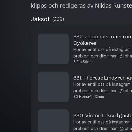
klipps och redigeras av Niklas Runst
Jaksot
(
339
)
332. Johannas mardröms
Gyökeres
Hör av er till oss på instagram
problem och dilemman: @johannanord
6 Elo
56min
och redigeras av Niklas Runs
331. Therese Lindgre
Hör av er till oss på instagram
problem och dilemman: @johannanord
30 Heinä
1h 12min
och redigeras av Niklas Runs
330. Victor Leksell gäs
Hör av er till oss på instagram
problem och dilemman: @johannanord