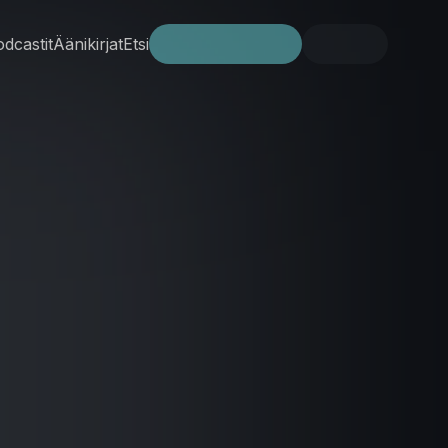
dcastit
Äänikirjat
Etsi
Kokeile ilmaiseksi
Kirjaudu