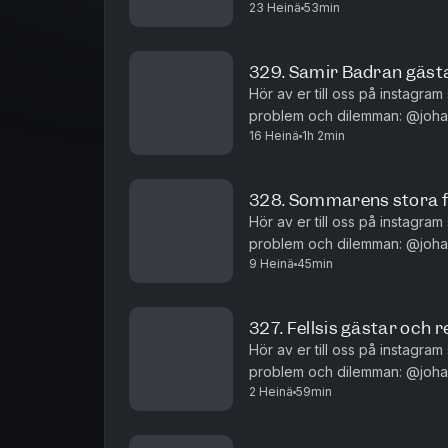
23 Heinä
53min
och redigeras av Niklas Runs
329. Samir Badran gäst
Hör av er till oss på instagram
problem och dilemman: @johannanord
16 Heinä
1h 2min
och redigeras av Niklas Runs
328. Sommarens stora fr
Hör av er till oss på instagram
problem och dilemman: @johannanord
9 Heinä
45min
och redigeras av Niklas Runs
327. Fellsis gästar och
Hör av er till oss på instagram
problem och dilemman: @johannanord
2 Heinä
59min
och redigeras av Niklas Runs