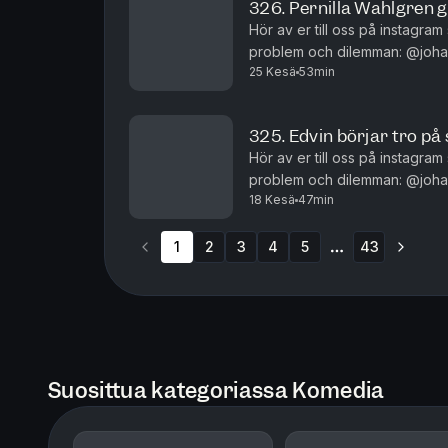
326. Pernilla Wahlgren gä
Hör av er till oss på instagram
problem och dilemman: @johannanord
25 Kesä
53min
och redigeras av Niklas Runs
325. Edvin börjar tro p
Hör av er till oss på instagram
problem och dilemman: @johannanord
18 Kesä
47min
och redigeras av Niklas Runs
1
2
3
4
5
43
More pages
Suosittua kategoriassa Komedia