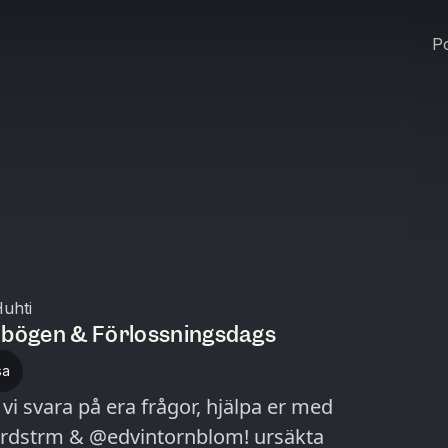
Po
uhti
a bögen & Förlossningsdags
sa
 vi svara på era frågor, hjälpa er med
rm & @edvintornblom! ursäkta