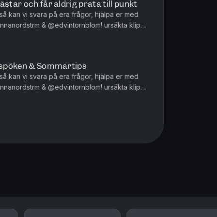
star och får aldrig prata till punkt
 så kan vi svara på era frågor, hjälpa er med
strm & @edvintornblom! ursäkta klipps
ten @niklasrunsten
å spöken & Sommartips
 så kan vi svara på era frågor, hjälpa er med
strm & @edvintornblom! ursäkta klipps
ten @niklasrunsten