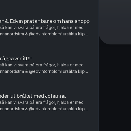
ten @niklasrunsten
ar & Edvin pratar bara om hans snopp
 så kan vi svara på era frågor, hjälpa er med
strm & @edvintornblom! ursäkta klipps
ten @niklasrunsten
ågeavsnitt!!!
 så kan vi svara på era frågor, hjälpa er med
strm & @edvintornblom! ursäkta klipps
ten @niklasrunsten
 reder ut bråket med Johanna
 så kan vi svara på era frågor, hjälpa er med
strm & @edvintornblom! ursäkta klipps
ten @niklasrunsten